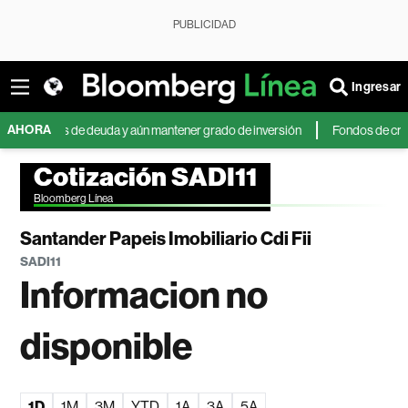
PUBLICIDAD
Ingresar
AHORA
llones de deuda y aún mantener grado de inversión
Fondos de crédito pr
Cotización SADI11
Bloomberg Línea
Santander Papeis Imobiliario Cdi Fii
SADI11
Informacion no
disponible
1D
1M
3M
YTD
1A
3A
5A