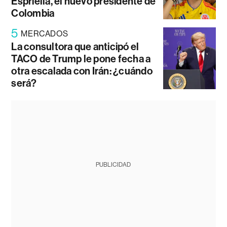
Espriella, el nuevo presidente de
Colombia
5
MERCADOS
La consultora que anticipó el
TACO de Trump le pone fecha a
otra escalada con Irán: ¿cuándo
será?
PUBLICIDAD