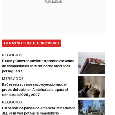
PUBLICIDAD
OTRAS NOTICIAS ECONÓMICAS
NEGOCIOS
Exxon y Chevron advierten precios elevados
de combustibles ante refinerías afectadas
por la guerra
MERCADOS
Itaú revela sus nuevas proyecciones del
precio del dólar en América Latina para el
remate de 2026 y 2027
NEGOCIOS
Estos son los países de América Latina donde
JLL ve mayor potencial inmobiliario