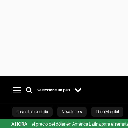
Seleccione un país
Las noticias del día
Newsletters
Línea Mundial
ecciones del precio del dólar en América Latina para el remate de
AHORA
Bloomberg 