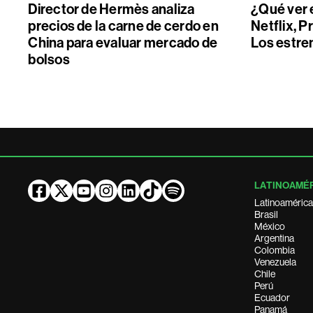
Director de Hermès analiza
¿Qué ver 
precios de la carne de cerdo en
Netflix, P
China para evaluar mercado de
Los estre
bolsos
LATINOAMÉ
Latinoamérica
Brasil
México
Argentina
Colombia
Venezuela
Chile
Perú
Ecuador
Panamá