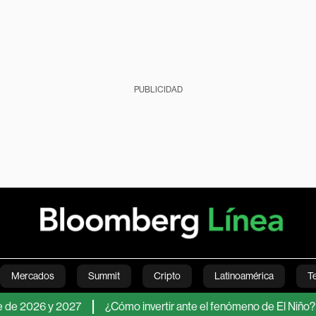
PUBLICIDAD
Mercados
Summit
Cripto
Latinoamérica
T
 2026 y 2027
¿Cómo invertir ante el fenómeno de El Niño? Los a
Green
Economía
Estilo de vida
Mundo
Videos