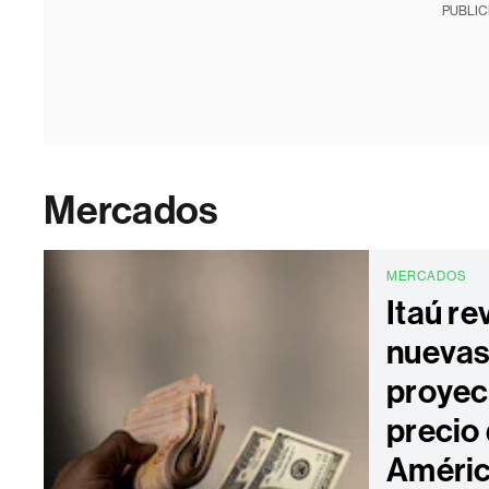
PUBLIC
Mercados
MERCADOS
Itaú re
nueva
proyec
precio 
Améric