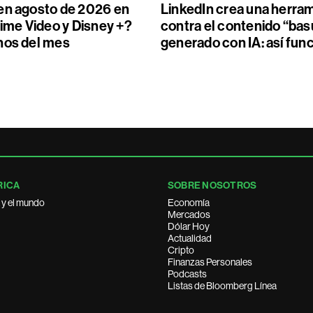
en agosto de 2026 en
LinkedIn crea una herra
rime Video y Disney +?
contra el contenido “bas
nos del mes
generado con IA: así fun
RICA
SOBRE NOSOTROS
 y el mundo
Economía
Mercados
Dólar Hoy
Actualidad
Cripto
Finanzas Personales
Podcasts
Listas de Bloomberg Línea