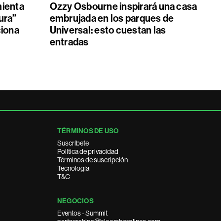
mienta
Ozzy Osbourne inspirará una casa
ura”
embrujada en los parques de
ciona
Universal: esto cuestan las
entradas
TÉRMINOS DE USO
Suscríbete
Política de privacidad
Términos de suscripción
Tecnología
T&C
NEGOCIOS
Eventos - Summit