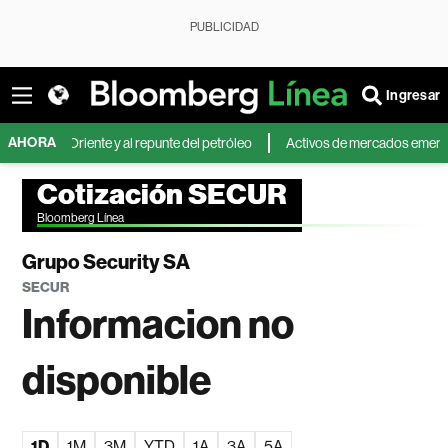
PUBLICIDAD
Ingresar
AHORA
dio Oriente y al repunte del petróleo
Activos de mercados emergentes ca
Cotización SECUR
Bloomberg Línea
Grupo Security SA
SECUR
Informacion no
disponible
1D
1M
3M
YTD
1A
3A
5A