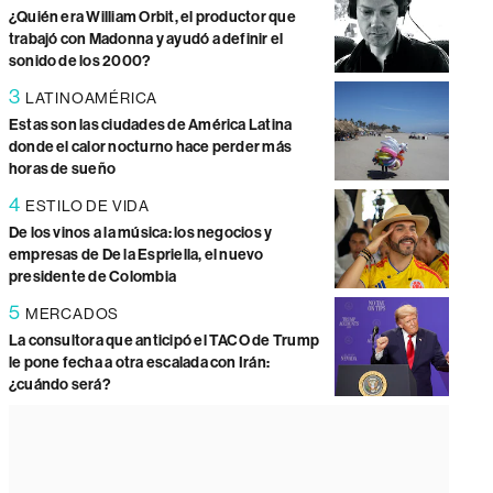
¿Quién era William Orbit, el productor que
trabajó con Madonna y ayudó a definir el
sonido de los 2000?
3
LATINOAMÉRICA
Estas son las ciudades de América Latina
donde el calor nocturno hace perder más
horas de sueño
4
ESTILO DE VIDA
De los vinos a la música: los negocios y
empresas de De la Espriella, el nuevo
presidente de Colombia
5
MERCADOS
La consultora que anticipó el TACO de Trump
le pone fecha a otra escalada con Irán:
¿cuándo será?