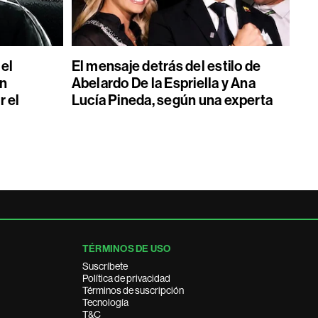
 el
El mensaje detrás del estilo de
on
Abelardo De la Espriella y Ana
r el
Lucía Pineda, según una experta
TÉRMINOS DE USO
Suscríbete
Política de privacidad
Términos de suscripción
Tecnología
T&C