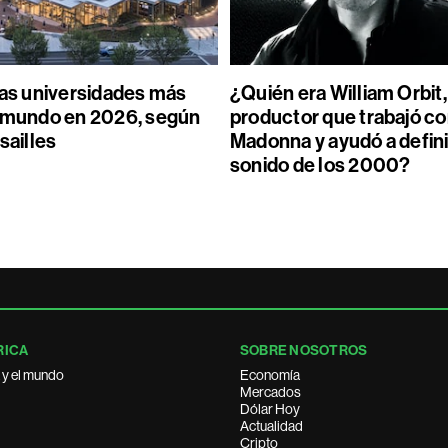
las universidades más
¿Quién era William Orbit,
l mundo en 2026, según
productor que trabajó c
sailles
Madonna y ayudó a defini
sonido de los 2000?
RICA
SOBRE NOSOTROS
 y el mundo
Economía
Mercados
Dólar Hoy
Actualidad
Cripto