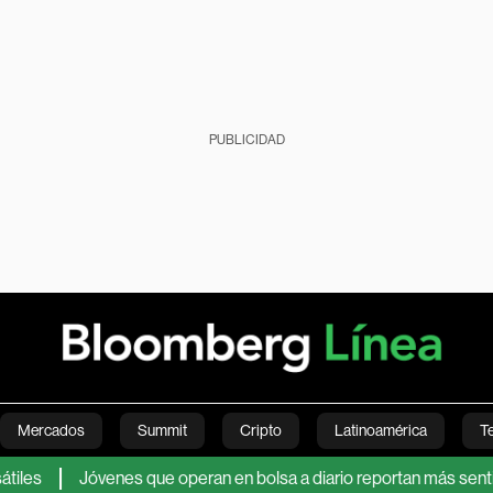
PUBLICIDAD
Mercados
Summit
Cripto
Latinoamérica
T
Jóvenes que operan en bolsa a diario reportan más sentimiento
Green
Economía
Estilo de vida
Mundo
Videos