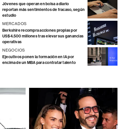
Jóvenes que operan en bolsa a diario
reportan más sentimientos de fracaso, según
estudio
MERCADOS
Berkshire recompra acciones propias por
US$4.500 millones tras elevar sus ganancias
operativas
NEGOCIOS
Ejecutivos ponen la formación en IA por
encima de un MBA para contratar talento