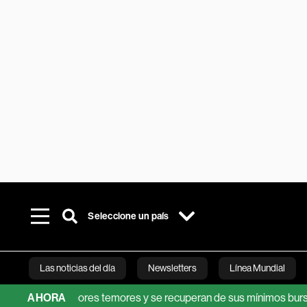
Seleccione un país
Las noticias del día
Newsletters
Línea Mundial
itan los peores temores y se recuperan de sus mínimos bursátiles
AHORA
Bloomberg 