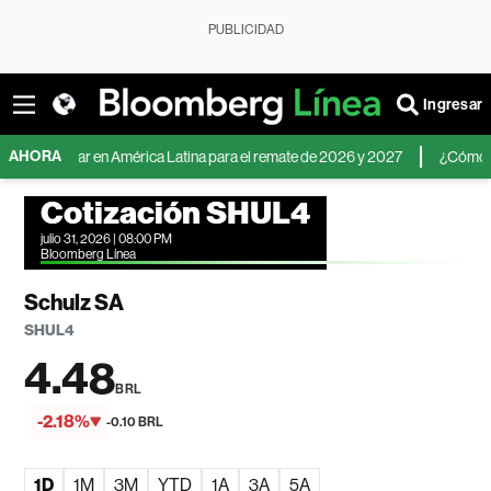
PUBLICIDAD
Ingresar
AHORA
el dólar en América Latina para el remate de 2026 y 2027
¿Cómo invertir 
Cotización SHUL4
julio 31, 2026 | 08:00 PM
Bloomberg Línea
Schulz SA
SHUL4
4.48
BRL
-2.18%
-0.10 BRL
1D
1M
3M
YTD
1A
3A
5A