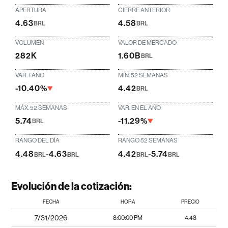
APERTURA
CIERRE ANTERIOR
4.63
4.58
BRL
BRL
VOLUMEN
VALOR DE MERCADO
282K
1.60B
BRL
VAR. 1 AÑO
MÍN. 52 SEMANAS
-10.40%
4.42
BRL
MÁX. 52 SEMANAS
VAR. EN EL AÑO
5.74
-11.29%
BRL
RANGO DEL DÍA
RANGO 52 SEMANAS
4.48
-
4.63
4.42
-
5.74
BRL
BRL
BRL
BRL
Evolución de la cotización:
FECHA
HORA
PRECIO
7/31/2026
8:00:00 PM
4.48