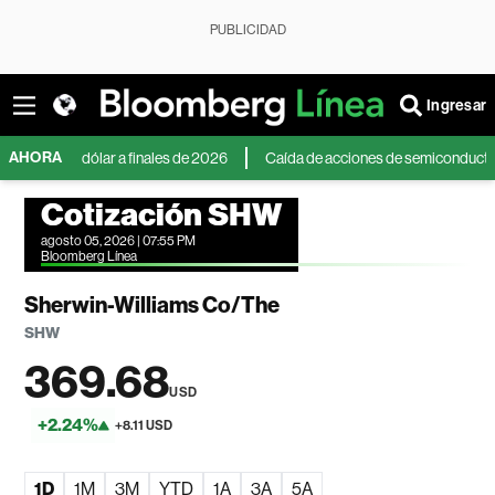
PUBLICIDAD
Ingresar
AHORA
e al dólar a finales de 2026
Caída de acciones de semiconductores en Asi
Cotización SHW
agosto 05, 2026 | 07:55 PM
Bloomberg Línea
Sherwin-Williams Co/The
SHW
369.68
USD
+2.24%
+8.11 USD
1D
1M
3M
YTD
1A
3A
5A