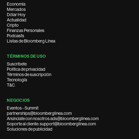
Economía
Mercados
Dólar Hoy
Actualidad
Cripto
Finanzas Personales
Podcasts
Listas de Bloomberg Línea
TÉRMINOS DE USO
Suscríbete
Política de privacidad
Términos de suscripción
Tecnología
T&C
NEGOCIOS
Eventos - Summit
partnerships@bloomberglinea.com
Anúnciate con nosotros ads@bloomberglinea.com
Soporte al cliente: support@bloomberglinea.com
Soluciones de publicidad