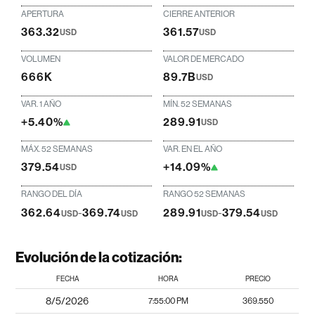
APERTURA
CIERRE ANTERIOR
363.32
361.57
USD
USD
VOLUMEN
VALOR DE MERCADO
666K
89.7B
USD
VAR. 1 AÑO
MÍN. 52 SEMANAS
+5.40%
289.91
USD
MÁX. 52 SEMANAS
VAR. EN EL AÑO
379.54
+14.09%
USD
RANGO DEL DÍA
RANGO 52 SEMANAS
362.64
-
369.74
289.91
-
379.54
USD
USD
USD
USD
Evolución de la cotización:
FECHA
HORA
PRECIO
8/5/2026
7:55:00 PM
369.550