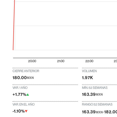
20:00
21:00
22:00
2
CIERRE ANTERIOR
VOLUMEN
180.00
1.97K
MXN
VAR. 1 AÑO
MÍN. 52 SEMANAS
+1.77%
163.39
MXN
VAR. EN EL AÑO
RANGO 52 SEMANAS
-1.10%
-
163.39
182.0
MXN