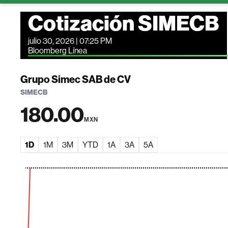
Cotización SIMECB
julio 30, 2026 | 07:25 PM
Bloomberg Línea
Grupo Simec SAB de CV
SIMECB
180.00
MXN
1D
1M
3M
YTD
1A
3A
5A