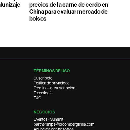
alunizaje
precios de la carne de cerdo en
China para evaluar mercado de
bolsos
TÉRMINOS DE USO
Suscríbete
Política de privacidad
Términos de suscripción
Tecnología
T&C
NEGOCIOS
Eventos - Summit
partnerships@bloomberglinea.com
Anúnciate con nosotros