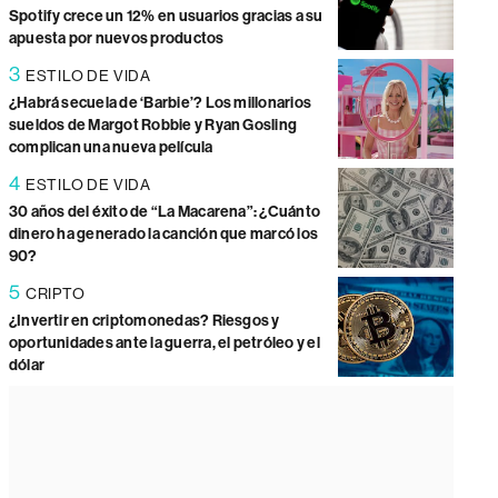
Spotify crece un 12% en usuarios gracias a su
apuesta por nuevos productos
3
ESTILO DE VIDA
¿Habrá secuela de ‘Barbie’? Los millonarios
sueldos de Margot Robbie y Ryan Gosling
complican una nueva película
4
ESTILO DE VIDA
30 años del éxito de “La Macarena”: ¿Cuánto
dinero ha generado la canción que marcó los
90?
5
CRIPTO
¿Invertir en criptomonedas? Riesgos y
oportunidades ante la guerra, el petróleo y el
dólar