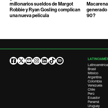
millonarios sueldos de Margot
Macarena”
Robbie y Ryan Gosling complican
generado 
una nueva película
90?
LATINOAMÉ
Latinoamérica
Brasil
México
Argentina
Colombia
Venezuela
Chile
Perú
Ecuador
Panamá
Uruguay