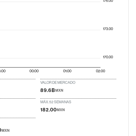
176.00
173.00
170.00
3:00
00:00
01:00
02:00
VALOR DE MERCADO
89.6B
MXN
MÁX. 52 SEMANAS
182.00
MXN
0
MXN