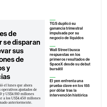
TGS duplicó su
ganancia trimestral
es de
impulsada por su
negocio de líquidos
r se disparan
evar sus
Wall Street busca
respuestas en los
iones de
primeros resultados de
SpaceX desde su debut
os y
bursátil
ias
El yen enfrenta una
ió el lunes que ahora
prueba clave en los 155
 operativos ajustados de
por dólar tras la
0 y US$4.910 millones
intervención histórica
te a los US$4.450 millones
imado anteriormente.