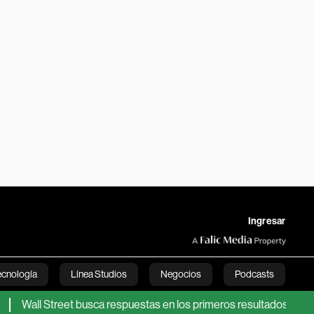
Ingresar
ecnología
Línea Studios
Negocios
Podcasts
Wall Street busca respuestas en los primeros resultados de SpaceX
English