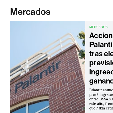
Mercados
MERCADOS
Accion
Palanti
tras el
previs
ingres
gananc
Palantir anunc
prevé ingresos
entre US$4.89
este año, fren
que había est