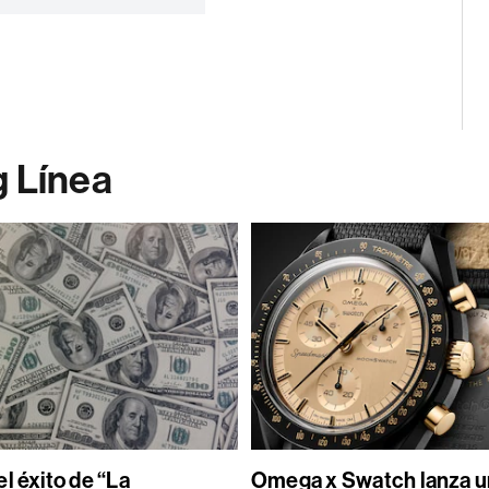
g Línea
l éxito de “La
Omega x Swatch lanza un