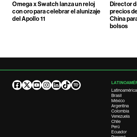
Omega x Swatch lanza un reloj
Director 
con oro para celebrar el alunizaje
precios de
del Apollo 11
China par
bolsos
LATINOAMÉ
Latinoamérica
Brasil
México
Argentina
Colombia
Venezuela
Chile
Perú
Ecuador