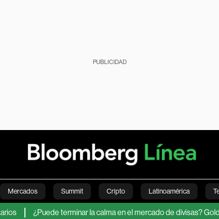
PUBLICIDAD
Mercados
Summit
Cripto
Latinoamérica
T
¿Puede terminar la calma en el mercado de divisas? Goldman Sac
Green
Economía
Estilo de vida
Mundo
Videos