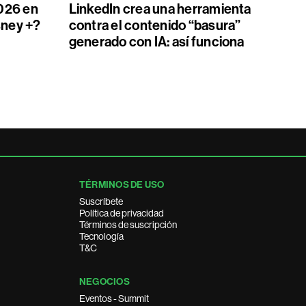
026 en
LinkedIn crea una herramienta
sney +?
contra el contenido “basura”
generado con IA: así funciona
TÉRMINOS DE USO
Suscríbete
Política de privacidad
Términos de suscripción
Tecnología
T&C
NEGOCIOS
Eventos - Summit