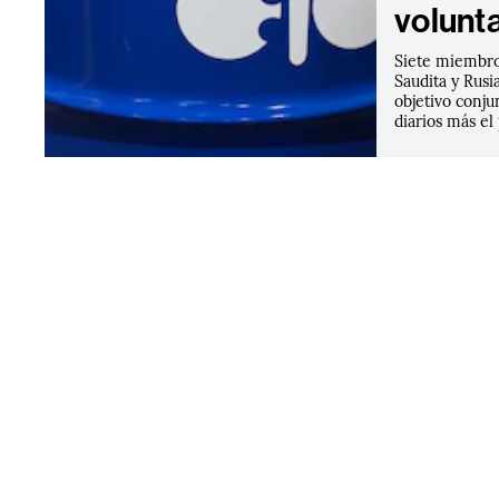
volunt
Siete miembro
Saudita y Rus
objetivo conju
diarios más e