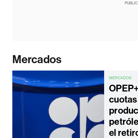
PUBLIC
Mercados
MERCADOS
OPEP+
cuotas
produc
petról
el reti