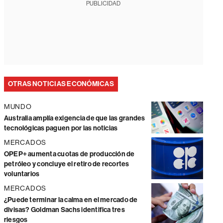
PUBLICIDAD
OTRAS NOTICIAS ECONÓMICAS
MUNDO
Australia amplía exigencia de que las grandes
tecnológicas paguen por las noticias
MERCADOS
OPEP+ aumenta cuotas de producción de
petróleo y concluye el retiro de recortes
voluntarios
MERCADOS
¿Puede terminar la calma en el mercado de
divisas? Goldman Sachs identifica tres
riesgos