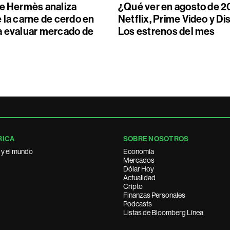
de Hermès analiza
¿Qué ver en agosto de 2
 la carne de cerdo en
Netflix, Prime Video y Di
a evaluar mercado de
Los estrenos del mes
RICA
SOBRE NOSOTROS
 y el mundo
Economía
Mercados
Dólar Hoy
Actualidad
Cripto
Finanzas Personales
Podcasts
Listas de Bloomberg Línea