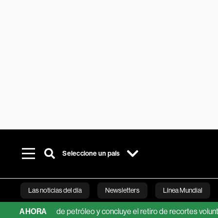
Seleccione un país
Las noticias del día
Newsletters
Línea Mundial
ucción de petróleo y concluye el retiro de recortes voluntarios
AHORA
Bloomberg 