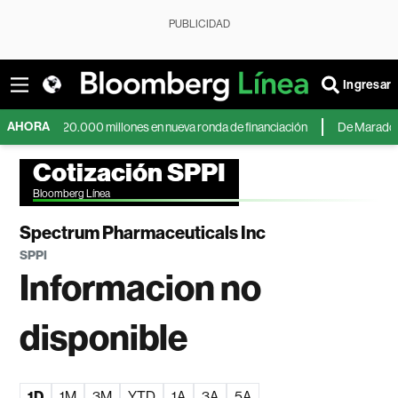
PUBLICIDAD
Ingresar
AHORA
e US$20.000 millones en nueva ronda de financiación
De Maradona a Messi:
Cotización SPPI
Bloomberg Línea
Spectrum Pharmaceuticals Inc
SPPI
Informacion no
disponible
1D
1M
3M
YTD
1A
3A
5A