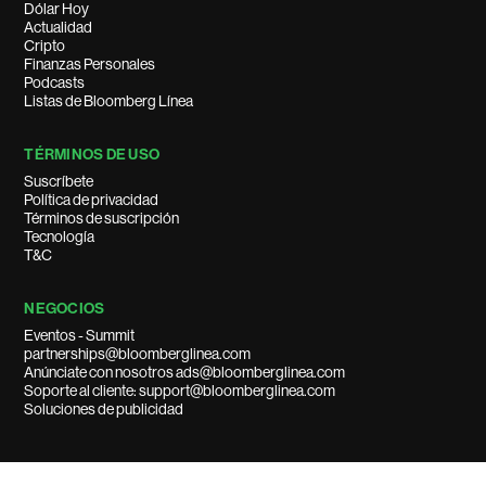
Dólar Hoy
Actualidad
Cripto
Finanzas Personales
Podcasts
Listas de Bloomberg Línea
TÉRMINOS DE USO
Suscríbete
Política de privacidad
Términos de suscripción
Tecnología
T&C
NEGOCIOS
Eventos - Summit
partnerships@bloomberglinea.com
Anúnciate con nosotros ads@bloomberglinea.com
Soporte al cliente: support@bloomberglinea.com
Soluciones de publicidad