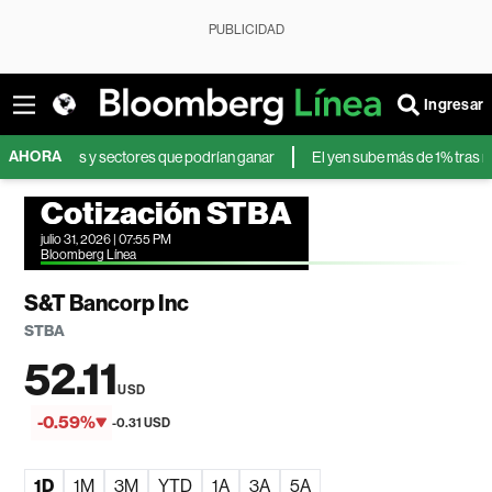
PUBLICIDAD
Ingresar
AHORA
ctivos y sectores que podrían ganar
El yen sube más de 1% tras nuevas 
Cotización STBA
julio 31, 2026 | 07:55 PM
Bloomberg Línea
S&T Bancorp Inc
STBA
52.11
USD
-0.59%
-0.31 USD
1D
1M
3M
YTD
1A
3A
5A