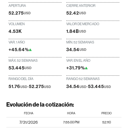
APERTURA
CIERRE ANTERIOR
52.275
52.42
USD
USD
VOLUMEN
VALOR DE MERCADO
4.53K
1.84B
USD
VAR. 1 AÑO
MÍN. 52 SEMANAS
+45.64%
34.54
USD
MÁX. 52 SEMANAS
VAR. EN EL AÑO
53.445
+31.79%
USD
RANGO DEL DÍA
RANGO 52 SEMANAS
51.76
-
52.275
34.54
-
53.445
USD
USD
USD
USD
Evolución de la cotización:
FECHA
HORA
PRECIO
7/31/2026
7:55:00 PM
52.110