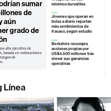
podrían sumar
mínimos bursátiles
illones de
Jóvenes que operan en
y aún
bolsa a diario reportan
más sentimientos de
er grado de
fracaso, según estudio
ión
Berkshire recompra
una alta ejecutiva de
acciones propias por
, basada en estimaciones
US$4.500 millones tras
s rangos de
elevar sus ganancias
o.
operativas
g Línea