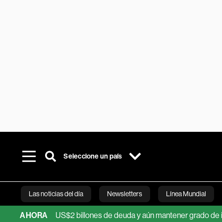
Seleccione un país
Las noticias del día
Newsletters
Línea Mundial
an sumar US$2 billones de deuda y aún mantener grado de inversió
AHORA
Bloomberg 