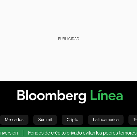
PUBLICIDAD
Mercados
Summit
Cripto
Latinoamérica
T
n
Fondos de crédito privado evitan los peores temores y se re
Green
Economía
Estilo de vida
Mundo
Videos