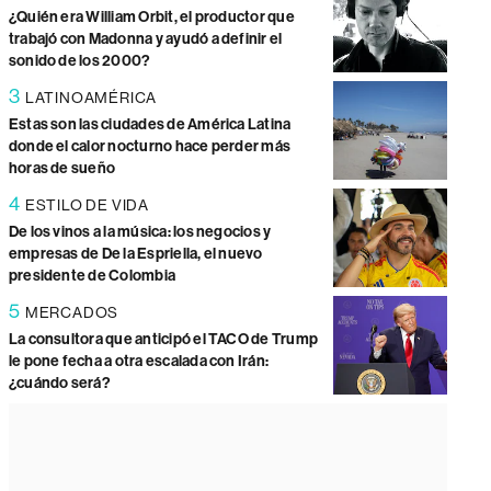
¿Quién era William Orbit, el productor que
trabajó con Madonna y ayudó a definir el
sonido de los 2000?
3
LATINOAMÉRICA
Estas son las ciudades de América Latina
donde el calor nocturno hace perder más
horas de sueño
4
ESTILO DE VIDA
De los vinos a la música: los negocios y
empresas de De la Espriella, el nuevo
presidente de Colombia
5
MERCADOS
La consultora que anticipó el TACO de Trump
le pone fecha a otra escalada con Irán:
¿cuándo será?