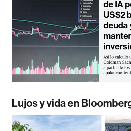
de IA 
US$2 b
deuda 
manten
invers
Así lo calculó 
Goldman Sachs
a partir de lo
apalancamient
Lujos y vida en Bloomber