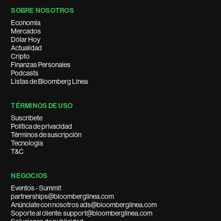
SOBRE NOSOTROS
Economía
Mercados
Dólar Hoy
Actualidad
Cripto
Finanzas Personales
Podcasts
Listas de Bloomberg Línea
TÉRMINOS DE USO
Suscríbete
Política de privacidad
Términos de suscripción
Tecnología
T&C
NEGOCIOS
Eventos - Summit
partnerships@bloomberglinea.com
Anúnciate con nosotros ads@bloomberglinea.com
Soporte al cliente: support@bloomberglinea.com