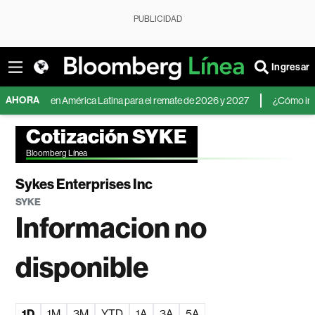
PUBLICIDAD
Ingresar
AHORA
 dólar en América Latina para el remate de 2026 y 2027
¿Cómo invertir an
Cotización SYKE
Bloomberg Línea
Sykes Enterprises Inc
SYKE
Informacion no
disponible
1D
1M
3M
YTD
1A
3A
5A