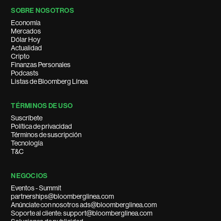
SOBRE NOSOTROS
Economía
Mercados
Dólar Hoy
Actualidad
Cripto
Finanzas Personales
Podcasts
Listas de Bloomberg Línea
TÉRMINOS DE USO
Suscríbete
Política de privacidad
Términos de suscripción
Tecnología
T&C
NEGOCIOS
Eventos - Summit
partnerships@bloomberglinea.com
Anúnciate con nosotros ads@bloomberglinea.com
Soporte al cliente: support@bloomberglinea.com