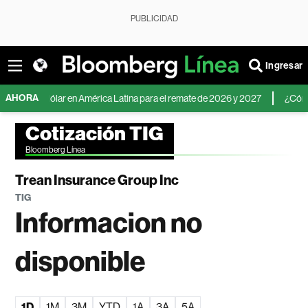
PUBLICIDAD
Ingresar
AHORA
o del dólar en América Latina para el remate de 2026 y 2027
¿Cómo inverti
Cotización TIG
Bloomberg Línea
Trean Insurance Group Inc
TIG
Informacion no
disponible
1D
1M
3M
YTD
1A
3A
5A