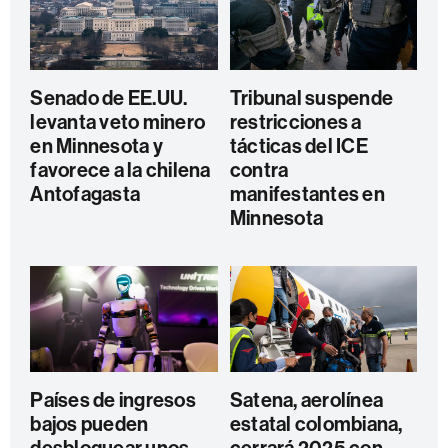
Senado de EE.UU.
Tribunal suspende
levanta veto minero
restricciones a
en Minnesota y
tácticas del ICE
favorece a la chilena
contra
Antofagasta
manifestantes en
Minnesota
Países de ingresos
Satena, aerolínea
bajos pueden
estatal colombiana,
desbloquear unos
cerrará 2025 con