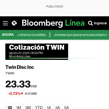
PUBLICIDAD
Ingresar
AHORA
e sus mínimos bursátiles
Jóvenes que operan en bolsa a diario reportan 
Cotización TWIN
agosto 07, 2026 | 06:30 PM
Bloomberg Línea
Twin Disc Inc
TWIN
23.33
USD
-0.72%
-0.17 USD
1D
1M
3M
YTD
1A
3A
5A