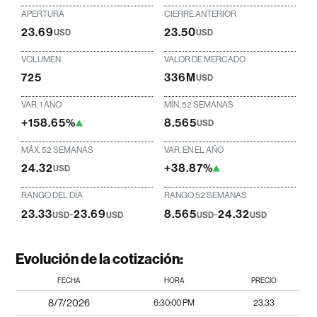
APERTURA
CIERRE ANTERIOR
23.69
23.50
USD
USD
VOLUMEN
VALOR DE MERCADO
725
336M
USD
VAR. 1 AÑO
MÍN. 52 SEMANAS
+158.65%
8.565
USD
MÁX. 52 SEMANAS
VAR. EN EL AÑO
24.32
+38.87%
USD
RANGO DEL DÍA
RANGO 52 SEMANAS
23.33
-
23.69
8.565
-
24.32
USD
USD
USD
USD
Evolución de la cotización:
FECHA
HORA
PRECIO
8/7/2026
6:30:00 PM
23.33