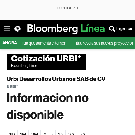
PUBLICIDAD
Ingresar
AHORA
 medida que aumenta el temor
Itaú revela sus nuevas proyecciones del pr
Cotización URBI*
Bloomberg Línea
Urbi Desarrollos Urbanos SAB de CV
URBI*
Informacion no
disponible
1D
1M
3M
YTD
1A
3A
5A