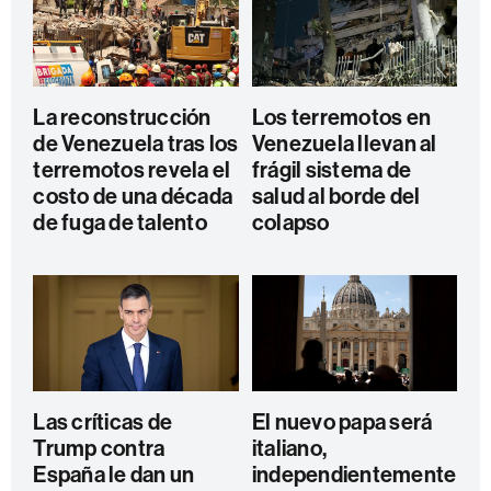
La reconstrucción
Los terremotos en
de Venezuela tras los
Venezuela llevan al
terremotos revela el
frágil sistema de
costo de una década
salud al borde del
de fuga de talento
colapso
Las críticas de
El nuevo papa será
Trump contra
italiano,
España le dan un
independientemente