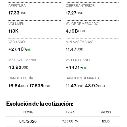
APERTURA
CIERRE ANTERIOR
17.33
17.27
USD
USD
VOLUMEN
VALOR DE MERCADO
113K
4.19B
USD
VAR. 1 AÑO
MÍN. 52 SEMANAS
+27.40%
11.47
USD
MÁX. 52 SEMANAS
VAR. EN EL AÑO
43.92
+44.11%
USD
RANGO DEL DÍA
RANGO 52 SEMANAS
16.84
-
17.535
11.47
-
43.92
USD
USD
USD
USD
Evolución de la cotización:
FECHA
HORA
PRECIO
8/5/2026
7:55:00 PM
17.135