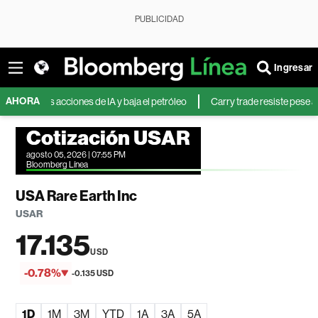
PUBLICIDAD
Ingresar
AHORA
e las acciones de IA y baja el petróleo
Carry trade resiste pese a la pérdi
Cotización USAR
agosto 05, 2026 | 07:55 PM
Bloomberg Línea
USA Rare Earth Inc
USAR
17.135
USD
-0.78%
-0.135 USD
1D
1M
3M
YTD
1A
3A
5A