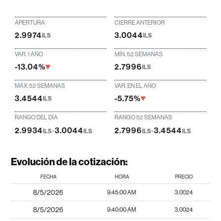
APERTURA
CIERRE ANTERIOR
2.9974
3.0044
ILS
ILS
VAR. 1 AÑO
MÍN. 52 SEMANAS
-13.04%
2.7996
ILS
MÁX. 52 SEMANAS
VAR. EN EL AÑO
3.4544
-5.75%
ILS
RANGO DEL DÍA
RANGO 52 SEMANAS
2.9934
-
3.0044
2.7996
-
3.4544
ILS
ILS
ILS
ILS
Evolución de la cotización:
FECHA
HORA
PRECIO
8/5/2026
9:45:00 AM
3.0024
8/5/2026
9:40:00 AM
3.0024