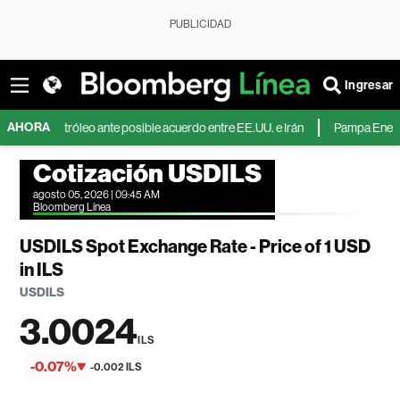
PUBLICIDAD
Ingresar
AHORA
el petróleo ante posible acuerdo entre EE.UU. e Irán
Pampa Energía duplic
Cotización USDILS
agosto 05, 2026 | 09:45 AM
Bloomberg Línea
USDILS Spot Exchange Rate - Price of 1 USD
in ILS
USDILS
3.0024
ILS
-0.07%
-0.002 ILS