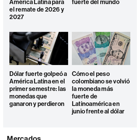
América Latina para
fuerte del mundo
el remate de 2026 y
2027
Dólar fuerte golpeó a
Cómo el peso
América Latina en el
colombiano se volvió
primer semestre: las
la moneda más
monedas que
fuerte de
ganaron y perdieron
Latinoamérica en
junio frente al dólar
Mercados