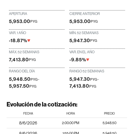
APERTURA
CIERRE ANTERIOR
5,953.00
5,953.00
PYG
PYG
VAR. 1 AÑO
MÍN. 52 SEMANAS
-18.87%
5,947.30
PYG
MÁX. 52 SEMANAS
VAR. EN EL AÑO
7,413.80
-9.85%
PYG
RANGO DEL DÍA
RANGO 52 SEMANAS
5,948.50
-
5,947.30
-
PYG
PYG
5,957.50
7,413.80
PYG
PYG
Evolución de la cotización:
FECHA
HORA
PRECIO
8/6/2026
2:00:00 PM
5,948.50
8/6/2026
1:55:00 PM
5,948.50