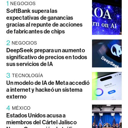
1
NEGOCIOS
SoftBank supera las
expectativas de ganancias
gracias al repunte de acciones
de fabricantes de chips
2
NEGOCIOS
DeepSeek prepara un aumento
significativo de precios en todos
sus servicios de IA
3
TECNOLOGÍA
Un modelo de IA de Meta accedió
a internet y hackeó un sistema
externo
4
MÉXICO
Estados Unidos acusa a
miembros del Cártel Jalisco