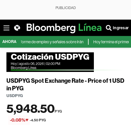
PUBLICIDAD
Ingresar
AHORA
l informe de empleo y señales sobre Irán
Hoy termina el primer bloqueo d
Cotización USDPYG
Hoy | agosto 06, 2026 | 02:00 PM
Bloomberg Línea
USDPYG Spot Exchange Rate - Price of 1 USD
in PYG
USDPYG
5,948.50
PYG
-0.08%
-4.50 PYG