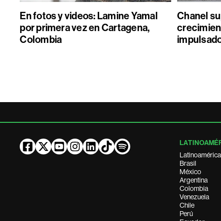
En fotos y videos: Lamine Yamal
Chanel sup
por primera vez en Cartagena,
crecimient
Colombia
impulsado
LATINOAMÉ
Latinoamérica
Brasil
México
Argentina
Colombia
Venezuela
Chile
Perú