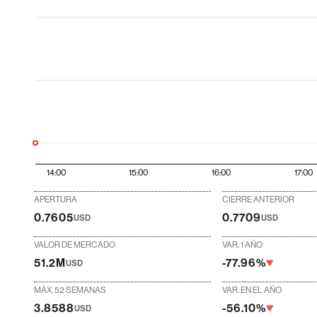
14:00
15:00
16:00
17:00
APERTURA
CIERRE ANTERIOR
0.7605
0.7709
USD
USD
VALOR DE MERCADO
VAR. 1 AÑO
51.2M
-77.96%
USD
MÁX. 52 SEMANAS
VAR. EN EL AÑO
3.8588
-56.10%
USD