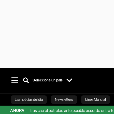
Seleccione un país
Las noticias del día
Newsletters
Línea Mundial
la IA mientras cae el petróleo ante posible acuerdo entre EE.UU. e 
AHORA
Bloomberg 