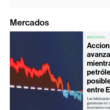
Mercados
MERCADOS
Accion
avanzan
mientra
petról
posibl
entre E
Los fabricante
ganancias en A
inversores eva