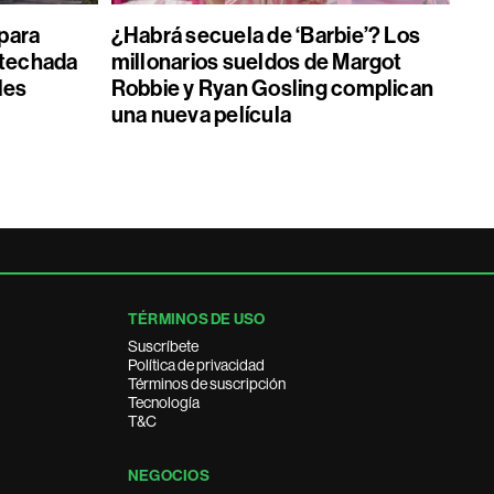
 para
¿Habrá secuela de ‘Barbie’? Los
 techada
millonarios sueldos de Margot
les
Robbie y Ryan Gosling complican
una nueva película
TÉRMINOS DE USO
Suscríbete
Política de privacidad
Términos de suscripción
Tecnología
T&C
NEGOCIOS