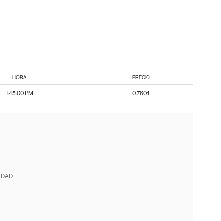
HORA
PRECIO
1:45:00 PM
0.7604
IDAD