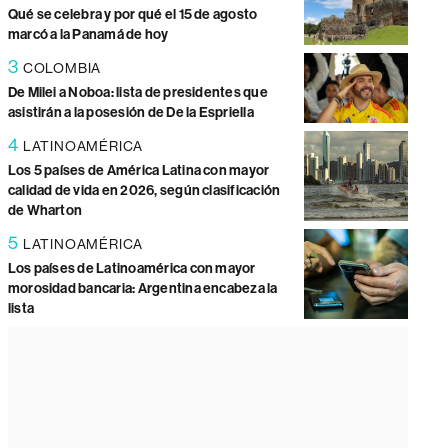
Qué se celebra y por qué el 15 de agosto
marcó a la Panamá de hoy
3
COLOMBIA
De Milei a Noboa: lista de presidentes que
asistirán a la posesión de De la Espriella
4
LATINOAMÉRICA
Los 5 países de América Latina con mayor
calidad de vida en 2026, según clasificación
de Wharton
5
LATINOAMÉRICA
Los países de Latinoamérica con mayor
morosidad bancaria: Argentina encabeza la
lista