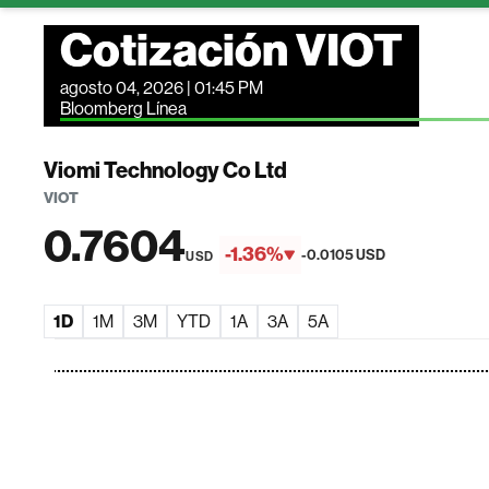
Cotización VIOT
agosto 04, 2026 | 01:45 PM
Bloomberg Línea
Viomi Technology Co Ltd
VIOT
0.7604
-1.36%
-0.0105 USD
USD
1D
1M
3M
YTD
1A
3A
5A