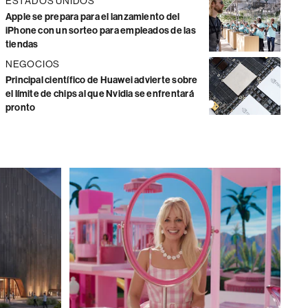
ESTADOS UNIDOS
Apple se prepara para el lanzamiento del
iPhone con un sorteo para empleados de las
tiendas
NEGOCIOS
Principal científico de Huawei advierte sobre
el límite de chips al que Nvidia se enfrentará
pronto