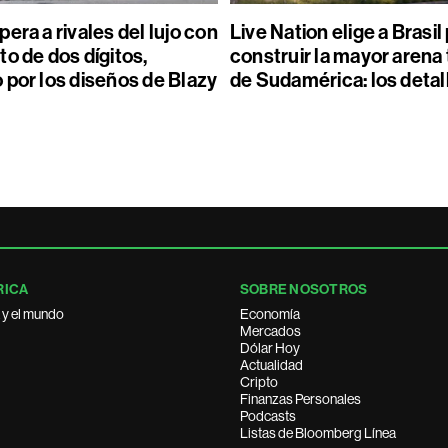
era a rivales del lujo con
Live Nation elige a Brasil
o de dos dígitos,
construir la mayor arena
 por los diseños de Blazy
de Sudamérica: los detal
RICA
SOBRE NOSOTROS
 y el mundo
Economía
Mercados
Dólar Hoy
Actualidad
Cripto
Finanzas Personales
Podcasts
Listas de Bloomberg Línea