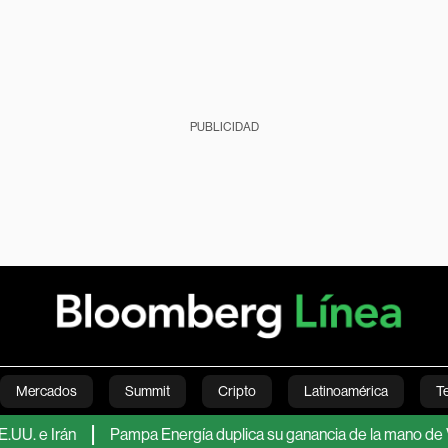
PUBLICIDAD
Mercados
Summit
Cripto
Latinoamérica
T
Irán
Pampa Energía duplica su ganancia de la mano de Vaca Mue
Green
Economía
Estilo de vida
Mundo
Videos