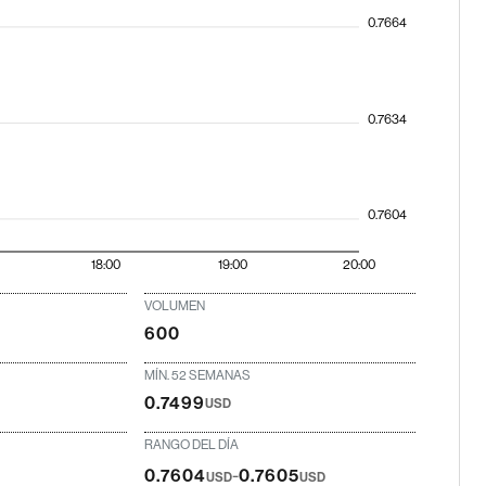
0.7664
0.7634
0.7604
18:00
19:00
20:00
VOLUMEN
600
MÍN. 52 SEMANAS
0.7499
USD
RANGO DEL DÍA
-
0.7604
0.7605
USD
USD