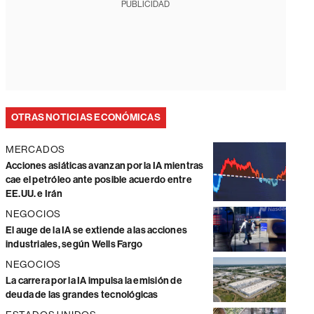
PUBLICIDAD
OTRAS NOTICIAS ECONÓMICAS
MERCADOS
Acciones asiáticas avanzan por la IA mientras
cae el petróleo ante posible acuerdo entre
EE.UU. e Irán
NEGOCIOS
El auge de la IA se extiende a las acciones
industriales, según Wells Fargo
NEGOCIOS
La carrera por la IA impulsa la emisión de
deuda de las grandes tecnológicas