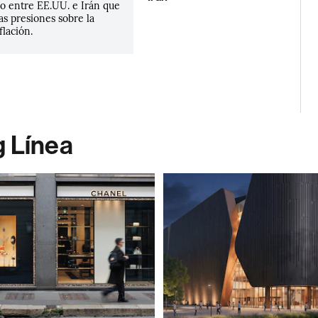
do entre EE.UU. e Irán que
las presiones sobre la
flación.
g Línea