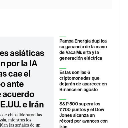
Pampa Energía duplica
su ganancia de la mano
es asiáticas
de Vaca Muerta y la
generación eléctrica
 por la IA
s cae el
Estas son las 6
criptomonedas que
eo ante
dejarán de aparecer en
Binance en agosto
e acuerdo
E.UU. e Irán
S&P 500 supera los
7.700 puntos y el Dow
s de chips lideraron las
Jones alcanza un
sia, mientras los
récord por avances con
lúan las señales de un
Irán