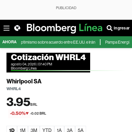
PUBLICIDAD
Ingresar
AHORA
por optimismo sobre acuerdo entre EE.UU. e Irán
Pampa Energía duplica s
Cotización WHRL4
agosto 04, 2026 | 07:40 PM
Bloomberg Línea
Whirlpool SA
WHRL4
3.95
BRL
-0.50%
-0.02 BRL
1D
1M
3M
YTD
1A
3A
5A