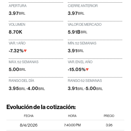
APERTURA
CIERRE ANTERIOR
3.97
3.97
BRL
BRL
VOLUMEN
VALOR DE MERCADO
8.70K
5.91B
BRL
VAR. 1 AÑO
MÍN. 52 SEMANAS
-7.32%
3.91
BRL
MÁX. 52 SEMANAS
VAR. EN EL AÑO
5.00
-15.05%
BRL
RANGO DEL DÍA
RANGO 52 SEMANAS
3.95
-
4.00
3.91
-
5.00
BRL
BRL
BRL
BRL
Evolución de la cotización:
FECHA
HORA
PRECIO
8/4/2026
7:40:00 PM
3.95