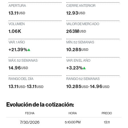
APERTURA
CIERRE ANTERIOR
13.11
12.93
USD
USD
VOLUMEN
VALOR DE MERCADO
1.06K
263M
USD
VAR. 1 AÑO
MÍN. 52 SEMANAS
+21.39%
10.285
USD
MÁX. 52 SEMANAS
VAR. EN EL AÑO
14.96
+3.23%
USD
RANGO DEL DÍA
RANGO 52 SEMANAS
13.11
-
13.11
10.285
-
14.96
USD
USD
USD
USD
Evolución de la cotización:
FECHA
HORA
PRECIO
7/30/2026
5:10:00 PM
13.11