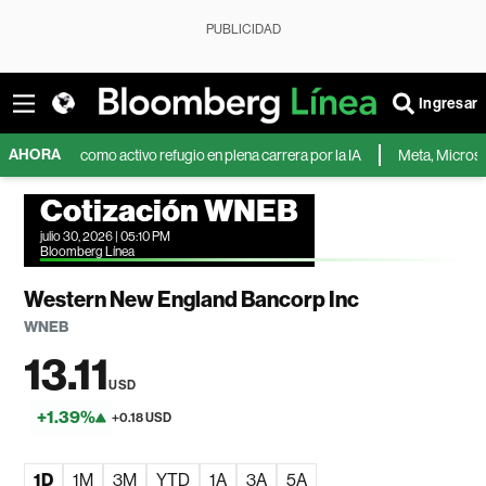
PUBLICIDAD
Ingresar
AHORA
apel como activo refugio en plena carrera por la IA
Meta, Microsoft y la 
Cotización WNEB
julio 30, 2026 | 05:10 PM
Bloomberg Línea
Western New England Bancorp Inc
WNEB
13.11
USD
+1.39%
+0.18 USD
1D
1M
3M
YTD
1A
3A
5A