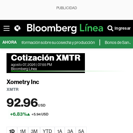
PUBLICIDAD
Ingresar
AHORA
nos información sobre su cosecha y producción
Bonos de San Juan ganan 
Cotización XMTR
agosto 07, 2026 | 07:55 PM
Bloomberg Línea
Xometry Inc
XMTR
92.96
USD
+6.83%
+5.94 USD
1D
1M
3M
YTD
1A
3A
5A