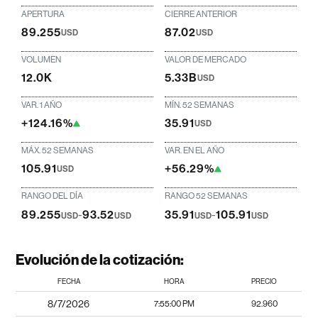
APERTURA
CIERRE ANTERIOR
89.255
87.02
USD
USD
VOLUMEN
VALOR DE MERCADO
12.0K
5.33B
USD
VAR. 1 AÑO
MÍN. 52 SEMANAS
+124.16%
35.91
USD
MÁX. 52 SEMANAS
VAR. EN EL AÑO
105.91
+56.29%
USD
RANGO DEL DÍA
RANGO 52 SEMANAS
89.255
-
93.52
35.91
-
105.91
USD
USD
USD
USD
Evolución de la cotización:
FECHA
HORA
PRECIO
8/7/2026
7:55:00 PM
92.960