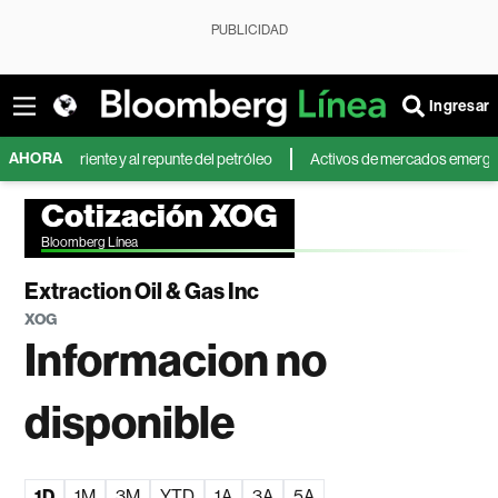
PUBLICIDAD
Ingresar
AHORA
io Oriente y al repunte del petróleo
Activos de mercados emergentes cae
Cotización XOG
Bloomberg Línea
Extraction Oil & Gas Inc
XOG
Informacion no
disponible
1D
1M
3M
YTD
1A
3A
5A