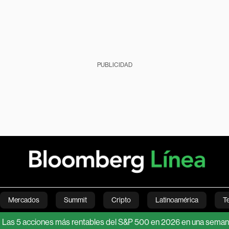
PUBLICIDAD
Mercados
Summit
Cripto
Latinoamérica
T
cciones más rentables del S&P 500 en 2026 en una semana récord 
Green
Economía
Estilo de vida
Mundo
Videos