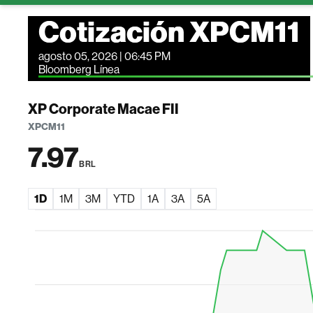
Cotización XPCM11
agosto 05, 2026 | 06:45 PM
Bloomberg Línea
XP Corporate Macae FII
XPCM11
7.97
BRL
1D
1M
3M
YTD
1A
3A
5A