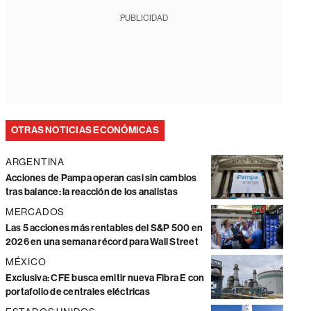
PUBLICIDAD
OTRAS NOTICIAS ECONÓMICAS
ARGENTINA
Acciones de Pampa operan casi sin cambios
tras balance: la reacción de los analistas
MERCADOS
Las 5 acciones más rentables del S&P 500 en
2026 en una semana récord para Wall Street
MÉXICO
Exclusiva: CFE busca emitir nueva Fibra E con
portafolio de centrales eléctricas