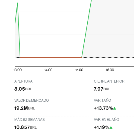
13:00
14:00
15:00
16:00
APERTURA
CIERRE ANTERIOR
8.05
7.97
BRL
BRL
VALOR DE MERCADO
VAR. 1 AÑO
19.2M
+13.73%
BRL
MÁX. 52 SEMANAS
VAR. EN EL AÑO
10.857
+1.19%
BRL