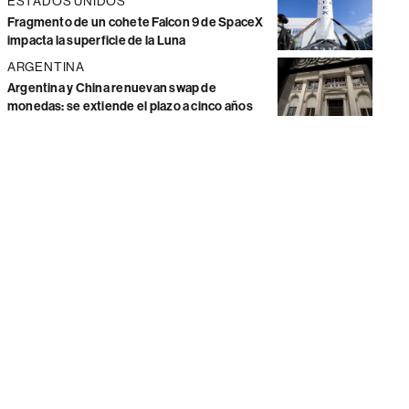
ESTADOS UNIDOS
Fragmento de un cohete Falcon 9 de SpaceX
impacta la superficie de la Luna
ARGENTINA
Argentina y China renuevan swap de
monedas: se extiende el plazo a cinco años