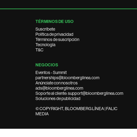
TÉRMINOS DE USO
Suscríbete
Política de privacidad
Términos de suscripción
Tecnología
T&C
NEGOCIOS
Eventos - Summit
partnerships@bloomberglinea.com
Anúnciate con nosotros
ads@bloomberglinea.com
Soporte al cliente: support@bloomberglinea.com
Soluciones de publicidad
© COPYRIGHT, BLOOMBERG LÍNEA | FALIC
MEDIA