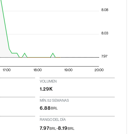
8.08
8.03
7.97
17:00
18:00
19:00
20:00
VOLUMEN
1.29K
MÍN. 52 SEMANAS
6.88
BRL
RANGO DEL DÍA
-
7.97
8.19
BRL
BRL