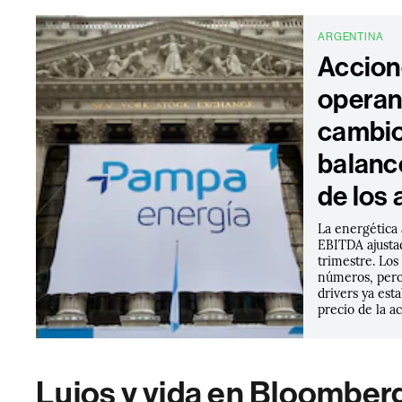
ARGENTINA
Accion
operan 
cambio
balance
de los 
La energética
EBITDA ajusta
trimestre. Los
números, pero
drivers ya est
precio de la ac
Lujos y vida en Bloomber