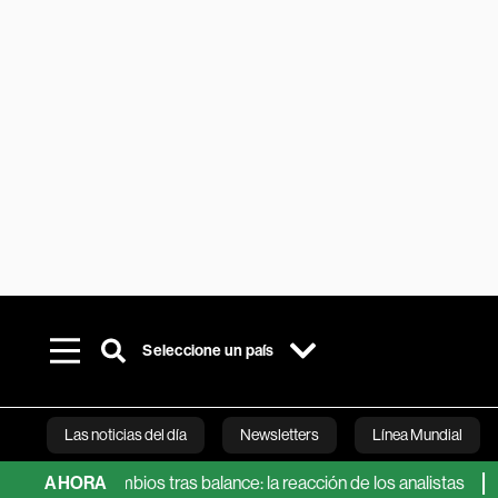
Seleccione un país
Las noticias del día
Newsletters
Línea Mundial
sin cambios tras balance: la reacción de los analistas
AHORA
Las 5 a
Bloomberg 