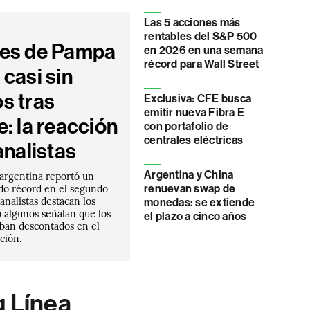
Las 5 acciones más
rentables del S&P 500
es de Pampa
en 2026 en una semana
récord para Wall Street
casi sin
s tras
Exclusiva: CFE busca
emitir nueva Fibra E
: la reacción
con portafolio de
centrales eléctricas
analistas
Argentina y China
 argentina reportó un
do récord en el segundo
renuevan swap de
 analistas destacan los
monedas: se extiende
 algunos señalan que los
el plazo a cinco años
aban descontados en el
ción.
g Línea