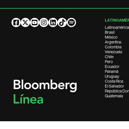
LATINOAMÉ
Latinoamérica
Brasil
México
Argentina
Colombia
Venezuela
Chile
Perú
Ecuador
Panamá
Uruguay
Costa Rica
El Salvador
República Do
Guatemala