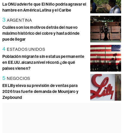
La ONU advierte que El Niño podría agravar el
hambre en América Latina y el Caribe
3
ARGENTINA
Cuáles son los motivos detrás del nuevo
máximo histórico del cobre y hasta dónde
puede llegar
4
ESTADOS UNIDOS
Población migrante sin estatus permanente
en EE.UU. alcanza nivel récord: ¿de qué
países vienen?
5
NEGOCIOS
Eli Lilly eleva su previsión de ventas para
2026 tras fuerte demanda de Mounjaro y
Zepbound