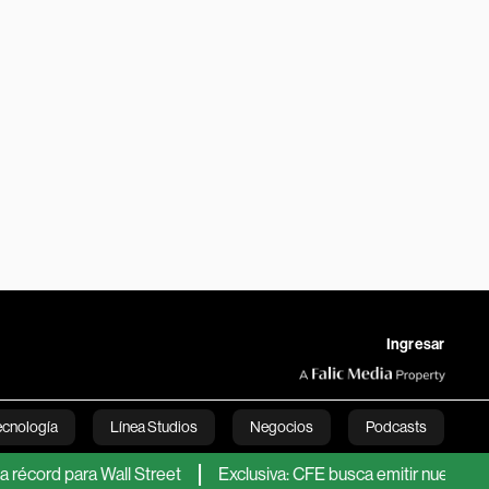
Ingresar
ecnología
Línea Studios
Negocios
Podcasts
para Wall Street
Exclusiva: CFE busca emitir nueva Fibra E con
English