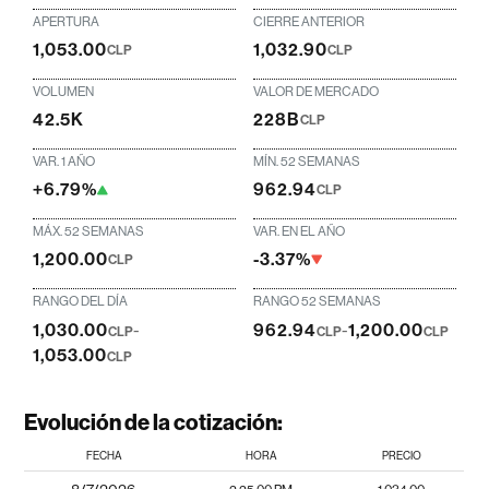
APERTURA
CIERRE ANTERIOR
1,053.00
1,032.90
CLP
CLP
VOLUMEN
VALOR DE MERCADO
42.5K
228B
CLP
VAR. 1 AÑO
MÍN. 52 SEMANAS
+6.79%
962.94
CLP
MÁX. 52 SEMANAS
VAR. EN EL AÑO
1,200.00
-3.37%
CLP
RANGO DEL DÍA
RANGO 52 SEMANAS
1,030.00
-
962.94
-
1,200.00
CLP
CLP
CLP
1,053.00
CLP
Evolución de la cotización:
FECHA
HORA
PRECIO