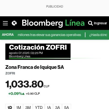
PUBLICIDAD
Ingresar
AHORA
500 millones tras elevar sus ganancias operativas
¿Hasta dónde pueden 
Cotización ZOFRI
agosto 07, 2026 | 02:25 PM
Bloomberg Línea
Zona Franca de Iquique SA
ZOFRI
1,033.80
CLP
+0.09%
+0.90 CLP
1D
1M
3M
YTD
1A
3A
5A