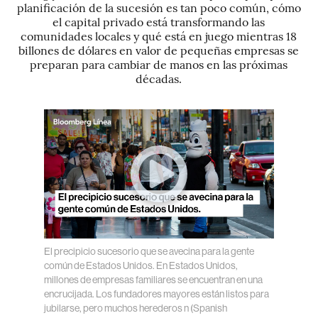
planificación de la sucesión es tan poco común, cómo
el capital privado está transformando las
comunidades locales y qué está en juego mientras 18
billones de dólares en valor de pequeñas empresas se
preparan para cambiar de manos en las próximas
décadas.
El precipicio sucesorio que se avecina para la gente
común de Estados Unidos.
En Estados Unidos,
millones de empresas familiares se encuentran en una
encrucijada. Los fundadores mayores están listos para
jubilarse, pero muchos herederos n
(Spanish