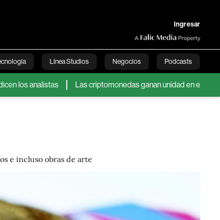
Ingresar
ecnología
Línea Studios
Negocios
Podcasts
nalistas
Las criptomonedas ganan unidad en el Ministerio Públi
English
os e incluso obras de arte