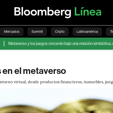
Mercados
Summit
Cripto
Latinoamérica
T
erso y los juegos crecerán bajo una relación simbiótica, dicen los a
Green
Economía
Estilo de vida
Mundo
Videos
s en el metaverso
ntorno virtual, desde productos financieros, inmuebles, jueg