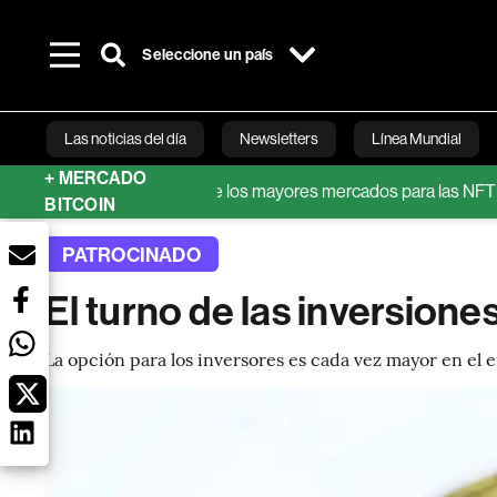
Seleccione un país
Las noticias del día
Newsletters
Línea Mundial
+ MERCADO
convertido en uno de los mayores mercados para las NFT
Metav
Bloomberg 
BITCOIN
PATROCINADO
El turno de las inversione
La opción para los inversores es cada vez mayor en el e