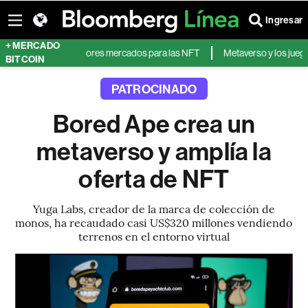
Ingresar
+ MERCADO
o en uno de los mayores mercados para las NFT
Metaverso y los juegos cr
BITCOIN
PATROCINADO
Bored Ape crea un
metaverso y amplía la
oferta de NFT
Yuga Labs, creador de la marca de colección de
monos, ha recaudado casi US$320 millones vendiendo
terrenos en el entorno virtual