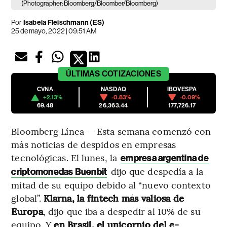
(Photographer: Bloomberg/Bloomber/Bloomberg)
Por
Isabela Fleischmann (ES)
25 de mayo, 2022 | 09:51 AM
ÚLTIMAS
COTIZACIONES
CVNA
NASDAQ
IBOVESPA
+2.13%
-0.83%
-0.09%
69.48
26,363.44
177,726.17
Bloomberg Línea — Esta semana comenzó con
más noticias de despidos en empresas
tecnológicas. El lunes, la
empresa argentina de
dijo que despedía a la
criptomonedas Buenbit
mitad de su equipo debido al “nuevo contexto
global”.
Klarna, la fintech más valiosa de
Europa
, dijo que iba a despedir al 10% de su
equipo. Y
en Brasil, el unicornio del e-