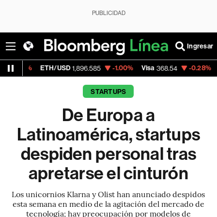
PUBLICIDAD
Ingresar
ETH/USD
-1.00%
Visa
-0.28%
MercadoLi
1,896.585
368.54
STARTUPS
De Europa a
Latinoamérica, startups
despiden personal tras
apretarse el cinturón
Los unicornios Klarna y Olist han anunciado despidos
esta semana en medio de la agitación del mercado de
tecnología; hay preocupación por modelos de