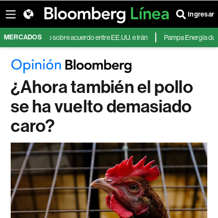
Ingresar
MERCADOS
or optimismo sobre acuerdo entre EE.UU. e Irán
Pampa Energía duplica su
¿Ahora también el pollo
se ha vuelto demasiado
caro?