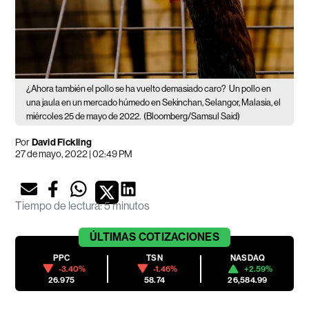
¿Ahora también el pollo se ha vuelto demasiado caro?
Un pollo en
una jaula en un mercado húmedo en Sekinchan, Selangor, Malasia, el
miércoles 25 de mayo de 2022.
(Bloomberg/Samsul Said)
Por
David Fickling
27 de mayo, 2022 | 02:49 PM
Tiempo de lectura
:
5 minutos
ÚLTIMAS
COTIZACIONES
PPC
TSN
NASDAQ
-3.40%
-1.46%
+2.59%
26.975
58.74
26,584.99