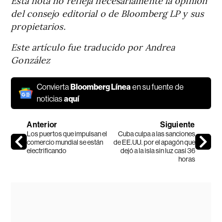
Esta nota no refleja necesariamente la opinión
del consejo editorial o de Bloomberg LP y sus
propietarios.
Este artículo fue traducido por Andrea
González
Convierta
Bloomberg Línea
en su fuente de
noticias
aquí
Anterior
Siguiente
Los puertos que impulsan el
Cuba culpa a las sanciones
comercio mundial se están
de EE.UU. por el apagón que
electrificando
dejó a la isla sin luz casi 36
horas