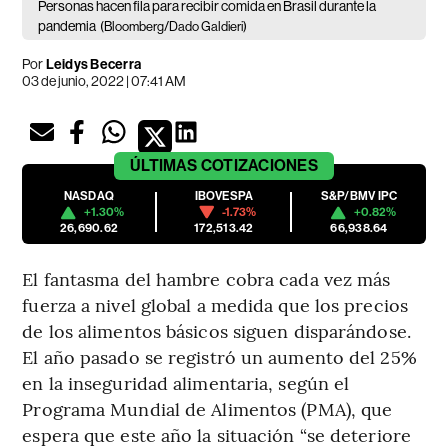
Personas hacen fila para recibir comida en Brasil durante la
pandemia
(Bloomberg/Dado Galdieri)
Por
Leidys Becerra
03 de junio, 2022 | 07:41 AM
ÚLTIMAS
COTIZACIONES
NASDAQ
IBOVESPA
S&P/BMV IPC
+1.30%
-1.73%
+0.82%
26,690.62
172,513.42
66,938.64
El fantasma del hambre cobra cada vez más
fuerza a nivel global a medida que los precios
de los alimentos básicos siguen disparándose.
El año pasado se registró un aumento del 25%
en la inseguridad alimentaria, según el
Programa Mundial de Alimentos (PMA), que
espera que este año la situación “se deteriore