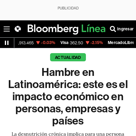
PUBLICIDAD
Ingresar
-0.03%
Visa
-2.15%
MercadoLibre
-
.465
362.50
1,821.795
ACTUALIDAD
Hambre en
Latinoamérica: este es el
impacto económico en
personas, empresas y
países
La desnutrición crónica implica para una persona