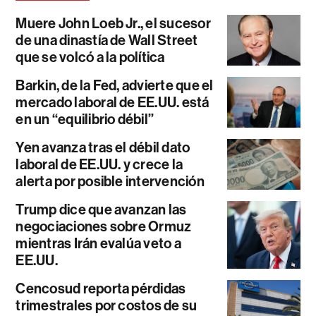
Muere John Loeb Jr., el sucesor
de una dinastía de Wall Street
que se volcó a la política
Barkin, de la Fed, advierte que el
mercado laboral de EE.UU. está
en un “equilibrio débil”
Yen avanza tras el débil dato
laboral de EE.UU. y crece la
alerta por posible intervención
Trump dice que avanzan las
negociaciones sobre Ormuz
mientras Irán evalúa veto a
EE.UU.
Cencosud reporta pérdidas
trimestrales por costos de su