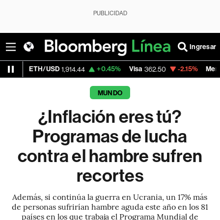
PUBLICIDAD
Ingresar
/USD
+0.45%
Visa
-2.15%
MercadoLibre
1,914.44
362.50
1,82
MUNDO
¿Inflación eres tú?
Programas de lucha
contra el hambre sufren
recortes
Además, si continúa la guerra en Ucrania, un 17% más
de personas sufrirían hambre aguda este año en los 81
países en los que trabaja el Programa Mundial de