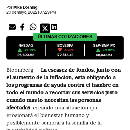
Por
Mike Dorning
20 de mayo, 2022 | 07:29 PM
ÚLTIMAS
COTIZACIONES
NASDAQ
IBOVESPA
S&P/BMV IPC
+1.30%
-1.73%
+0.82%
26,690.62
172,513.42
66,938.64
Bloomberg —
La escasez de fondos, junto con
el aumento de la inflación, está obligando a
los programas de ayuda contra el hambre en
todo el mundo a recortar sus servicios justo
cuando más lo necesitan las personas
afectadas
, creando una situación que
erosionará el bienestar humano y
posiblemente sembrará la semilla de la
inestabilidad política.