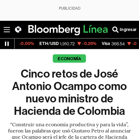
PUBLICIDAD
Ingresar
00%
ETH/USD
-0.26%
Visa
-0.28%
Mercado
1,910.72
368.54
ECONOMÍA
Cinco retos de José
Antonio Ocampo como
nuevo ministro de
Hacienda de Colombia
“Construir una economía productiva y para la vida”,
fueron las palabras que usó Gustavo Petro al anunciar
que Ocampo será el jefe de la cartera de Hacienda