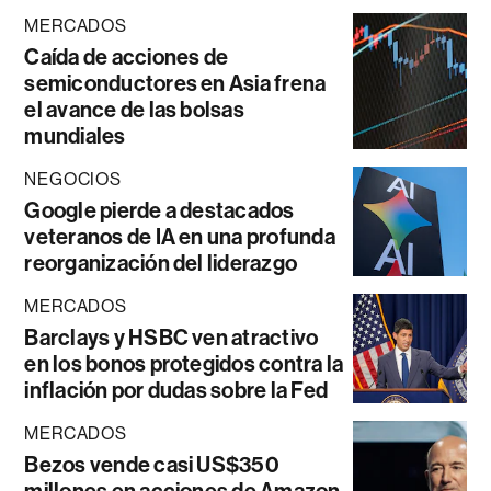
MERCADOS
Caída de acciones de
semiconductores en Asia frena
el avance de las bolsas
mundiales
NEGOCIOS
Google pierde a destacados
veteranos de IA en una profunda
reorganización del liderazgo
MERCADOS
Barclays y HSBC ven atractivo
en los bonos protegidos contra la
inflación por dudas sobre la Fed
MERCADOS
Bezos vende casi US$350
millones en acciones de Amazon