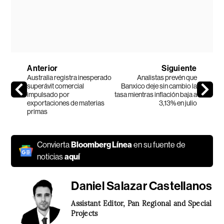
Anterior
Siguiente
Australia registra inesperado
Analistas prevén que
superávit comercial
Banxico deje sin cambio la
impulsado por
tasa mientras inflación baja a
exportaciones de materias
3,13% en julio
primas
Convierta
Bloomberg Línea
en su fuente de
noticias
aquí
Daniel Salazar Castellanos
Assistant Editor, Pan Regional and Special
Projects