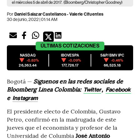
el miércoles 5 de abril de 2017.
(Bloomberg/Christopher Goodney)
Por
Daniel Salazar Castellanos
-
Valerie Cifuentes
30 de junio, 2022 | 01:14 AM
ÚLTIMAS
COTIZACIONES
NASDAQ
IBOVESPA
S&P/BMV IPC
-0.83%
-0.09%
-0.46%
26,363.44
177,726.17
66,525.18
Bogotá —
Síguenos en las redes sociales de
Bloomberg Línea Colombia:
,
Twitter
Facebook
e
Instagram
El presidente electo de Colombia, Gustavo
Petro, confirmó en la madrugada de este
jueves que el economista y profesor de la
Universidad de Columbia
José Antonio