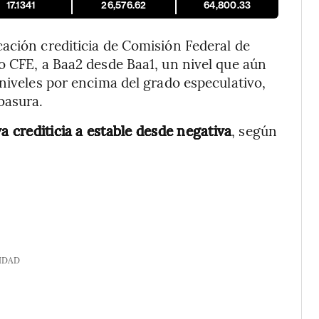
17.1341
26,576.62
64,800.33
ación crediticia de Comisión Federal de
o CFE, a Baa2 desde Baa1, un nivel que aún
 niveles por encima del grado especulativo,
basura.
a crediticia a estable desde negativa
, según
IDAD