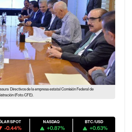
basura
Directivos de la empresa estatal Comisión Federal de
stración (Foto: CFE).
ÓLAR SPOT
NASDAQ
BTC/USD
-0.44%
+0.87%
+0.63%