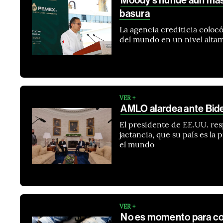
Moody’s hunde aún más 
basura
La agencia crediticia colocó
del mundo en un nivel alta
VER +
AMLO alardea ante Bide
El presidente de EE.UU. re
jactancia, que su país es l
el mundo
VER +
No es momento para co