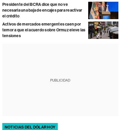
Presidente del BCRA dice que no ve
necesaria una baja de encajes para reactivar
el crédito
Activos de mercados emergentes caen por
temor a que el acuerdo sobre Ormuz eleve las
tensiones
PUBLICIDAD
NOTICIAS DEL DÓLAR HOY