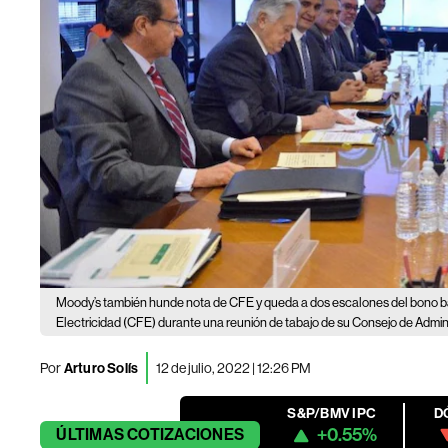
Moody’s también hunde nota de CFE y queda a dos escalones del bono 
Electricidad (CFE) durante una reunión de tabajo de su Consejo de Admini
Por
Arturo Solís
12 de julio, 2022 | 12:26 PM
S&P/BMV IPC
D
+0.55%
ÚLTIMAS
COTIZACIONES