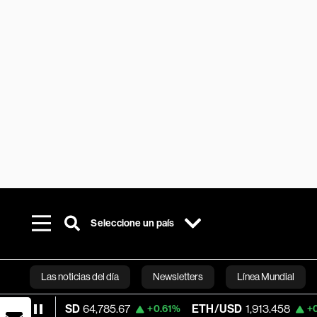
Seleccione un país
Las noticias del día
Newsletters
Línea Mundial
SD
64,785.67
ETH/USD
1,913.458
Visa
36
+0.61%
+0.40%
Bloomberg 