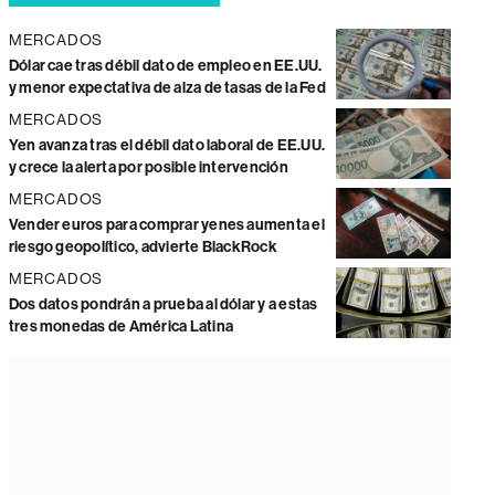
MERCADOS
Dólar cae tras débil dato de empleo en EE.UU.
y menor expectativa de alza de tasas de la Fed
MERCADOS
Yen avanza tras el débil dato laboral de EE.UU.
y crece la alerta por posible intervención
MERCADOS
Vender euros para comprar yenes aumenta el
riesgo geopolítico, advierte BlackRock
MERCADOS
Dos datos pondrán a prueba al dólar y a estas
tres monedas de América Latina