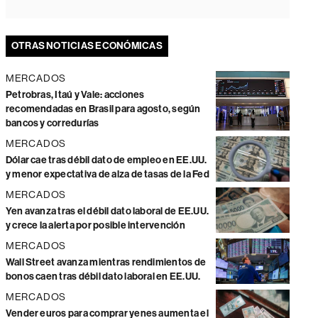
OTRAS NOTICIAS ECONÓMICAS
MERCADOS
Petrobras, Itaú y Vale: acciones
recomendadas en Brasil para agosto, según
bancos y corredurías
MERCADOS
Dólar cae tras débil dato de empleo en EE.UU.
y menor expectativa de alza de tasas de la Fed
MERCADOS
Yen avanza tras el débil dato laboral de EE.UU.
y crece la alerta por posible intervención
MERCADOS
Wall Street avanza mientras rendimientos de
bonos caen tras débil dato laboral en EE.UU.
MERCADOS
Vender euros para comprar yenes aumenta el