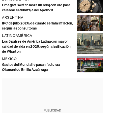
Omega x Swatch lanza un reloj con oro para
celebrar el alunizaje del Apollo 11
ARGENTINA
IPC de julio 2026: de cuánto sería la inflación,
según las consultoras
LATINOAMÉRICA
Los 5 países de América Latina con mayor
calidad de vida en 2026, según clasificación
de Wharton
MÉXICO
Gastos del Mundial le pasan factura a
Ollamani de Emilio Azcárraga
PUBLICIDAD