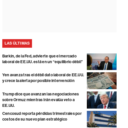
LAS ÚLTIMAS
Barkin, de la Fed, advierte que el mercado
laboral de EE.UU. está en un “equilibrio débil”
Yen avanza tras el débil dato laboral de EE.UU.
y crece la alerta por posible intervención
Trump dice que avanzan las negociaciones
sobre Ormuz mientras Irán evalúa veto a
EE.UU.
Cencosud reporta pérdidas trimestrales por
costos de su nuevo plan estratégico