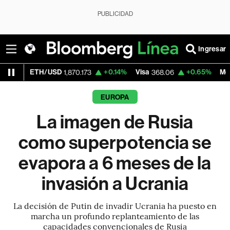
PUBLICIDAD
Ingresar
/USD
+0.14%
Visa
+0.65%
MercadoLibre
1,870.173
368.06
1,
EUROPA
La imagen de Rusia
como superpotencia se
evapora a 6 meses de la
invasión a Ucrania
La decisión de Putin de invadir Ucrania ha puesto en
marcha un profundo replanteamiento de las
capacidades convencionales de Rusia