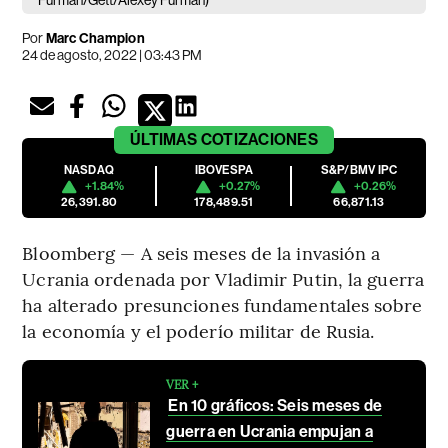
Furman/Gett/Alexey Furman)
Por
Marc Champion
24 de agosto, 2022 | 03:43 PM
ÚLTIMAS
COTIZACIONES
NASDAQ
IBOVESPA
S&P/BMV IPC
+1.84%
+0.27%
+0.26%
26,391.80
178,489.51
66,871.13
Bloomberg — A seis meses de la invasión a
Ucrania ordenada por Vladimir Putin, la guerra
ha alterado presunciones fundamentales sobre
la economía y el poderío militar de Rusia.
VER +
En 10 gráficos: Seis meses de
guerra en Ucrania empujan a