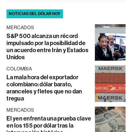
NOTICIAS DEL DÓLAR HOY
MERCADOS
S&P 500 alcanza un récord
impulsado por la posibilidad de
un acuerdo entre Irán y Estados
Unidos
COLOMBIA
La mala hora del exportador
colombiano: dólar barato,
aranceles y fletes que no dan
tregua
MERCADOS
El yen enfrenta una prueba clave
en los 155 por dólar tras la