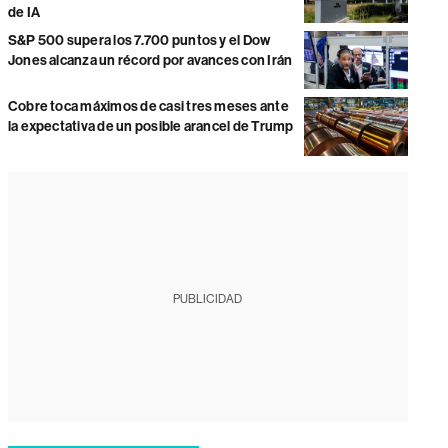
de IA
S&P 500 supera los 7.700 puntos y el Dow
Jones alcanza un récord por avances con Irán
Cobre toca máximos de casi tres meses ante
la expectativa de un posible arancel de Trump
PUBLICIDAD