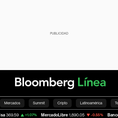
PUBLICIDAD
Mercados
Summit
Cripto
Latinoamérica
T
MercadoLibre
1,890.05
Banco de Bogota
38
.07%
-0.55%
Green
Economía
Estilo de vida
Mundo
Videos