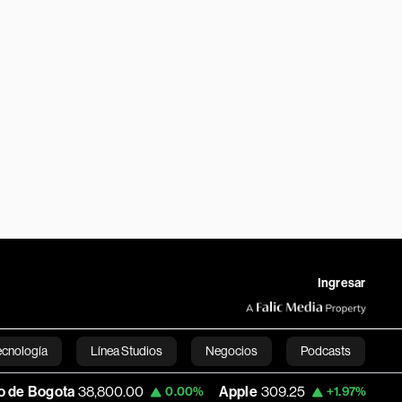
Ingresar
ecnología
Línea Studios
Negocios
Podcasts
,800.00
Apple
309.25
USD COP
3,195.99
0.00%
+1.97%
English