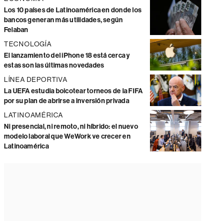
Los 10 países de Latinoamérica en donde los
bancos generan más utilidades, según
Felaban
TECNOLOGÍA
El lanzamiento del iPhone 18 está cerca y
estas son las últimas novedades
LÍNEA DEPORTIVA
La UEFA estudia boicotear torneos de la FIFA
por su plan de abrirse a inversión privada
LATINOAMÉRICA
Ni presencial, ni remoto, ni híbrido: el nuevo
modelo laboral que WeWork ve crecer en
Latinoamérica