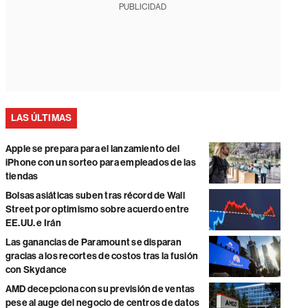
PUBLICIDAD
LAS ÚLTIMAS
Apple se prepara para el lanzamiento del
iPhone con un sorteo para empleados de las
tiendas
Bolsas asiáticas suben tras récord de Wall
Street por optimismo sobre acuerdo entre
EE.UU. e Irán
Las ganancias de Paramount se disparan
gracias a los recortes de costos tras la fusión
con Skydance
AMD decepciona con su previsión de ventas
pese al auge del negocio de centros de datos