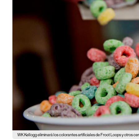
WK Kellogg eliminará los colorantes artificiales de Froot Loops y otros ce