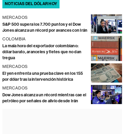
NOTICIAS DEL DÓLAR HOY
MERCADOS
S&P 500 supera los 7.700 puntos y el Dow
Jones alcanza un récord por avances con Irán
COLOMBIA
La mala hora del exportador colombiano:
dólar barato, aranceles y fletes que no dan
tregua
MERCADOS
El yen enfrenta una prueba clave en los 155
por dólar tras la intervención histórica
MERCADOS
Dow Jones alcanza un récord mientras cae el
petróleo por señales de alivio desde Irán