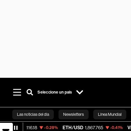
Seleccione un país
Las noticias del día
Newsletters
Línea Mundial
.18
ETH/USD
1,867.765
Visa
369.59
-0.28%
-0.41%
+1
Bloomberg 