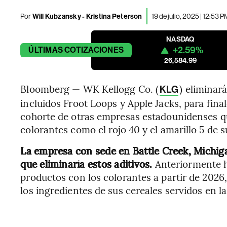
Por
Will Kubzansky - Kristina Peterson
19 de julio, 2025 | 12:53 
NASDAQ
+2.59%
ÚLTIMAS
COTIZACIONES
26,584.99
Bloomberg — WK Kellogg Co. (
) eliminará
KLG
incluidos Froot Loops y Apple Jacks, para fina
cohorte de otras empresas estadounidenses q
colorantes como el rojo 40 y el amarillo 5 de 
La empresa con sede en Battle Creek, Michig
que eliminaría estos aditivos.
Anteriormente h
productos con los colorantes a partir de 2026
los ingredientes de sus cereales servidos en l