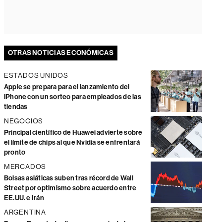
OTRAS NOTICIAS ECONÓMICAS
ESTADOS UNIDOS
Apple se prepara para el lanzamiento del
iPhone con un sorteo para empleados de las
tiendas
NEGOCIOS
Principal científico de Huawei advierte sobre
el límite de chips al que Nvidia se enfrentará
pronto
MERCADOS
Bolsas asiáticas suben tras récord de Wall
Street por optimismo sobre acuerdo entre
EE.UU. e Irán
ARGENTINA