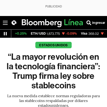
PUBLICIDAD
Ingresar
25%
ETH/USD
-0.09%
Visa
-0.42%
Merca
1,873.775
368.02
ESTADOS UNIDOS
“La mayor revolución en
la tecnología financiera”:
Trump firma ley sobre
stablecoins
La nueva medida establece normas reguladoras para
las stablecoins respaldadas por dólares
estadounidenses.