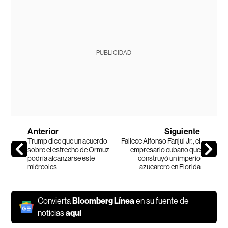
PUBLICIDAD
Anterior
Siguiente
Trump dice que un acuerdo
Fallece Alfonso Fanjul Jr., el
sobre el estrecho de Ormuz
empresario cubano que
podría alcanzarse este
construyó un imperio
miércoles
azucarero en Florida
Convierta
Bloomberg Línea
en su fuente de
noticias
aquí