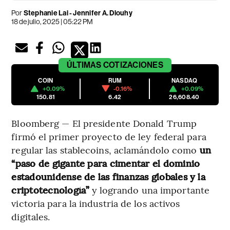
Por
Stephanie Lai - Jennifer A. Dlouhy
18 de julio, 2025 | 05:22 PM
ÚLTIMAS
COTIZACIONES
COIN
RUM
NASDAQ
+0.09%
-0.16%
+0.09%
150.81
6.42
26,608.40
Bloomberg — El presidente Donald Trump
firmó el primer proyecto de ley federal para
regular las stablecoins, aclamándolo como
un
“paso de gigante para cimentar el dominio
estadounidense de las finanzas globales y la
criptotecnología”
y logrando una importante
victoria para la industria de los activos
digitales.