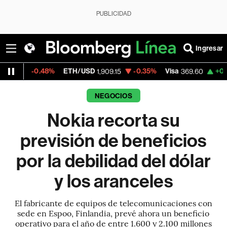
PUBLICIDAD
Ingresar
.48%
ETH/USD
-0.35%
Visa
+0.29%
Merc
1,909.15
369.60
NEGOCIOS
Nokia recorta su
previsión de beneficios
por la debilidad del dólar
y los aranceles
El fabricante de equipos de telecomunicaciones con
sede en Espoo, Finlandia, prevé ahora un beneficio
operativo para el año de entre 1.600 y 2.100 millones