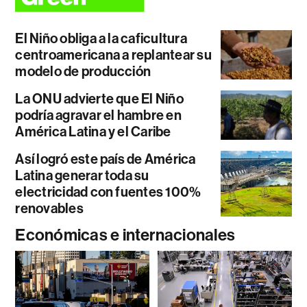
El Niño obliga a la caficultura
centroamericana a replantear su
modelo de producción
La ONU advierte que El Niño
podría agravar el hambre en
América Latina y el Caribe
Así logró este país de América
Latina generar toda su
electricidad con fuentes 100%
renovables
Económicas e internacionales