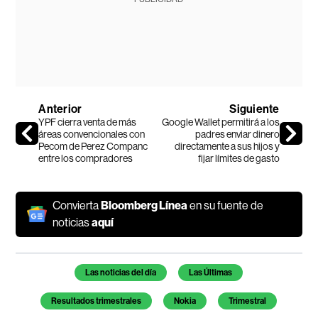
Anterior
Siguiente
YPF cierra venta de más
Google Wallet permitirá a los
áreas convencionales con
padres enviar dinero
Pecom de Perez Companc
directamente a sus hijos y
entre los compradores
fijar límites de gasto
Convierta
Bloomberg Línea
en su fuente de
noticias
aquí
Temas de este artículo
Las noticias del día
Las Últimas
Resultados trimestrales
Nokia
Trimestral