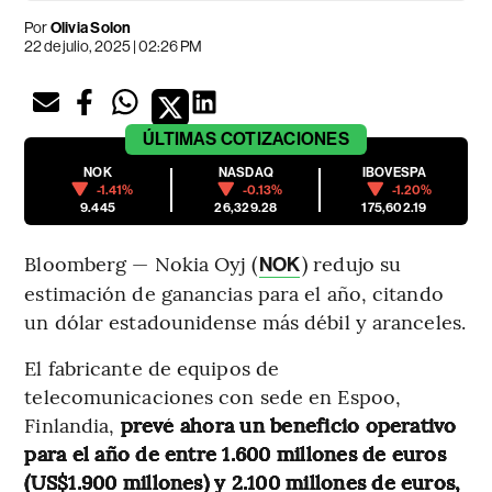
Por
Olivia Solon
22 de julio, 2025 | 02:26 PM
ÚLTIMAS
COTIZACIONES
NOK
NASDAQ
IBOVESPA
-1.41%
-0.13%
-1.20%
9.445
26,329.28
175,602.19
Bloomberg — Nokia Oyj (
) redujo su
NOK
estimación de ganancias para el año, citando
un dólar estadounidense más débil y aranceles.
El fabricante de equipos de
telecomunicaciones con sede en Espoo,
Finlandia,
prevé ahora un beneficio operativo
para el año de entre 1.600 millones de euros
(US$1.900 millones) y 2.100 millones de euros,