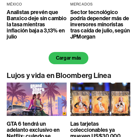
MÉXICO
MERCADOS
Analistas prevén que
Sector tecnológico
Banxico deje sin cambio
podría depender más de
la tasa mientras
inversores minoristas
inflación baja a 3,13% en
tras caída de julio, según
julio
JPMorgan
Cargar más
Lujos y vida en Bloomberg Línea
GTA 6 tendrá un
Las tarjetas
adelanto exclusivo en
coleccionables ya
Netflix: cuándo se
mueven US$30.000