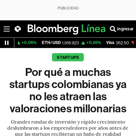
PUBLICIDAD
Ingresar
6%
ETH/USD
+0.26%
Visa
-2.15%
Mercad
1,918.923
362.50
STARTUPS
Por qué a muchas
startups colombianas ya
no les atraen las
valoraciones millonarias
Grandes rondas de inversión y rápido crecimiento
deslumbraron a los emprendedores por años antes de
que las startups recibieran un baño de realidad