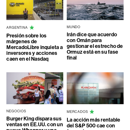
MUNDO
ARGENTINA
Irán dice que acuerdo
Presión sobre los
con Omán para
márgenes de
gestionar el estrecho de
MercadoLibre inquieta a
Ormuz está en su fase
inversores y acciones
final
caen en el Nasdaq
NEGOCIOS
MERCADOS
Burger King dispara sus
La acción más rentable
ventas en EE.UU. con un
del S&P 500 cae con