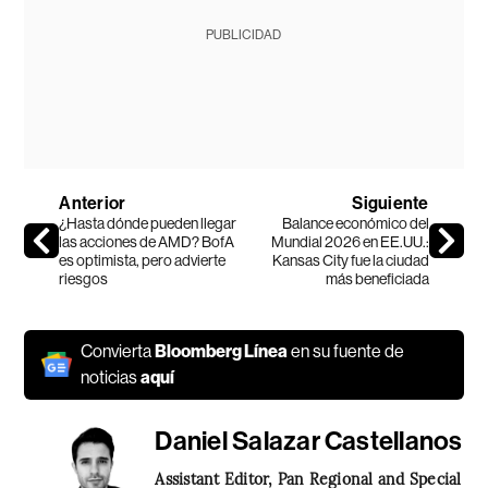
PUBLICIDAD
Anterior
Siguiente
¿Hasta dónde pueden llegar
Balance económico del
las acciones de AMD? BofA
Mundial 2026 en EE.UU.:
es optimista, pero advierte
Kansas City fue la ciudad
riesgos
más beneficiada
Convierta
Bloomberg Línea
en su fuente de
noticias
aquí
Daniel Salazar Castellanos
Assistant Editor, Pan Regional and Special