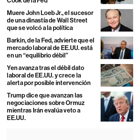
Cook de la Fed
Muere John Loeb Jr., el sucesor
de una dinastía de Wall Street
que se volcó a la política
Barkin, de la Fed, advierte que el
mercado laboral de EE.UU. está
en un “equilibrio débil”
Yen avanza tras el débil dato
laboral de EE.UU. y crece la
alerta por posible intervención
Trump dice que avanzan las
negociaciones sobre Ormuz
mientras Irán evalúa veto a
EE.UU.