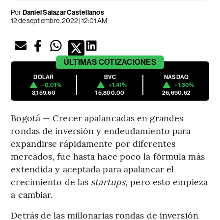
Por
Daniel Salazar Castellanos
12 de septiembre, 2022 | 12:01 AM
ÚLTIMAS
COTIZACIONES
DÓLAR
BVC
NASDAQ
+0.01%
+1.41%
+1.30%
3,159.60
15,800.00
26,690.62
Bogotá — Crecer apalancadas en grandes
rondas de inversión y endeudamiento para
expandirse rápidamente por diferentes
mercados, fue hasta hace poco la fórmula más
extendida y aceptada para apalancar el
crecimiento de las
startups
, pero esto empieza
a cambiar.
Detrás de las millonarias rondas de inversión