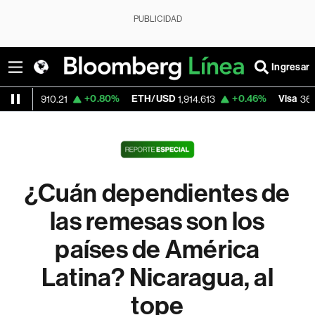
PUBLICIDAD
Ingresar
D
+0.80%
ETH/USD
+0.46%
Visa
64,910.21
1,914.613
364.33
¿Cuán dependientes de
las remesas son los
países de América
Latina? Nicaragua, al
tope