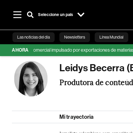
Seleccione un país
Las noticias del día
Newsletters
Línea Mundial
o superávit comercial impulsado por exportaciones de materias pri
AHORA
Bloomberg 
Leidys Becerra (
Produtora de conteú
Mi trayectoria