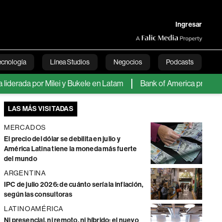
Ingresar
ecnología
Línea Studios
Negocios
Podcasts
rada por Milei y Bukele en Latam
Bank of America prevé que el y
English
LAS MÁS VISITADAS
MERCADOS
El precio del dólar se debilita en julio y
América Latina tiene la moneda más fuerte
del mundo
ARGENTINA
IPC de julio 2026: de cuánto sería la inflación,
según las consultoras
LATINOAMÉRICA
Ni presencial, ni remoto, ni híbrido: el nuevo