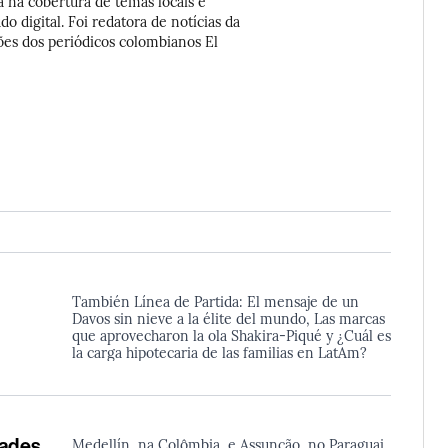
 na cobertura de temas locais e
o digital. Foi redatora de notícias da
ões dos periódicos colombianos El
También Línea de Partida: El mensaje de un
Davos sin nieve a la élite del mundo, Las marcas
que aprovecharon la ola Shakira-Piqué y ¿Cuál es
la carga hipotecaria de las familias en LatAm?
dades
Medellín, na Colômbia, e Assunção, no Paraguai,