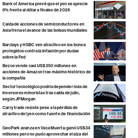
Bank of America prevé que el yen se aprecie
6% frente al dólar a finales de 2026
Caída de acciones de semiconductores en
Asia frena el avance de las bolsas mundiales
Barclays y HSBC ven atractivo en los bonos
protegidos contra la inflación por dudas
sobre la Fed
Bezos vende casi US$350 millones en
acciones de Amazon tras máximo histórico de
la compañía
Sector tecnológico podría depender más de
inversores minoristas tras caída de julio,
según JPMorgan
Carry trade resiste pese a la pérdida de
atractivo del yen como fuente de financiación
GeoPark avanza en Vaca Muerta: ganó US$34
millones pero no pudo aprovechar el alza del