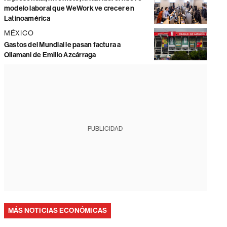
modelo laboral que WeWork ve crecer en
Latinoamérica
MÉXICO
Gastos del Mundial le pasan factura a
Ollamani de Emilio Azcárraga
PUBLICIDAD
MÁS NOTICIAS ECONÓMICAS