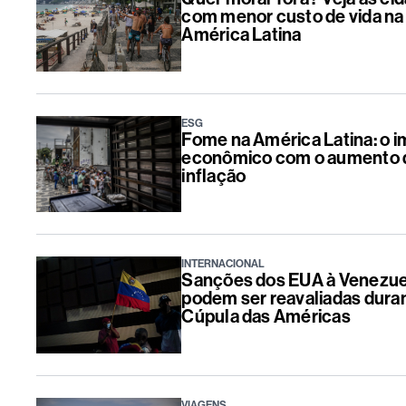
com menor custo de vida na
América Latina
ESG
Fome na América Latina: o 
econômico com o aumento 
inflação
INTERNACIONAL
Sanções dos EUA à Venezue
podem ser reavaliadas dura
Cúpula das Américas
VIAGENS