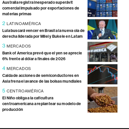
Australia registra inesperado superávit
comercial impulsado por exportaciones de
materias primas
2
LATINOAMÉRICA
Lula buscará vencer en Brasil a la nueva ola de
derecha liderada por Milei y Bukele en Latam
3
MERCADOS
Bank of America prevé que el yen se aprecie
6% frente al dólar a finales de 2026
4
MERCADOS
Caída de acciones de semiconductores en
Asia frena el avance de las bolsas mundiales
5
CENTROAMÉRICA
El Niño obliga a la caficultura
centroamericana a replantear su modelo de
producción