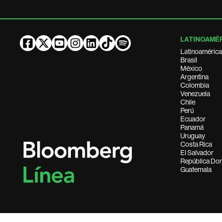
LATINOAMÉ
Latinoamérica
Brasil
México
Argentina
Colombia
Venezuela
Chile
Perú
Ecuador
Panamá
Uruguay
Costa Rica
El Salvador
República Do
Guatemala