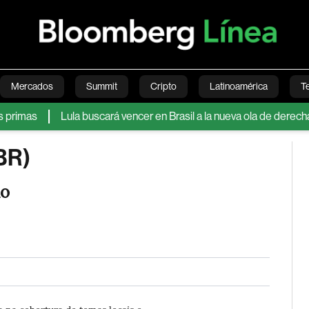
Mercados
Summit
Cripto
Latinoamérica
T
mas
Lula buscará vencer en Brasil a la nueva ola de derecha lide
Green
Economía
Estilo de vida
Mundo
Videos
BR)
do