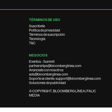
TÉRMINOS DE USO
Suscríbete
Política de privacidad
Términos de suscripción
Tecnología
T&C
NEGOCIOS
Eventos - Summit
partnerships@bloomberglinea.com
Anúnciate con nosotros
ads@bloomberglinea.com
Soporte al cliente: support@bloomberglinea.com
Soluciones de publicidad
© COPYRIGHT, BLOOMBERG LÍNEA | FALIC
MEDIA