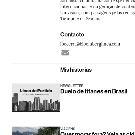
Jornalista colombiana com experiência
internacionais e na geração de conteúd
Univision, com passagens pelas redaç
Tiempo e da Semana
Contacto
lbecerra@bloomberglinea.com
Mis historias
NEWSLETTER
Duelo de titanes en Brasil
VIAGENS
Quer morar fora? Veja as ci