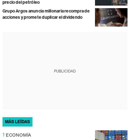
precio del petróleo
Grupo Argos anuncia millonaria recompra de
acciones y promete duplicar el dividendo
PUBLICIDAD
MÁS LEÍDAS
1
ECONOMÍA