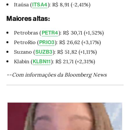
Itaúsa (
): R$ 8,91 (-2,41%)
ITSA4
Maiores altas:
Petrobras (
): R$ 30,71 (+1,52%)
PETR4
PetroRio (
): R$ 26,62 (+3,17%)
PRIO3
Suzano (
): R$ 51,82 (+1,11%)
SUZB3
Klabin (
): R$ 21,71 (+2,31%)
KLBN11
--Com informações da Bloomberg News