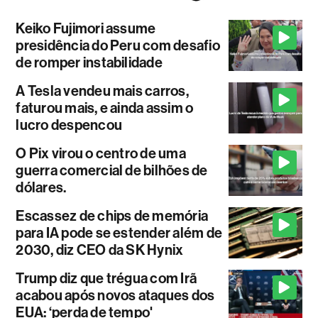
Keiko Fujimori assume
presidência do Peru com desafio
de romper instabilidade
A Tesla vendeu mais carros,
faturou mais, e ainda assim o
lucro despencou
O Pix virou o centro de uma
guerra comercial de bilhões de
dólares.
Escassez de chips de memória
para IA pode se estender além de
2030, diz CEO da SK Hynix
Trump diz que trégua com Irã
acabou após novos ataques dos
EUA: ‘perda de tempo'