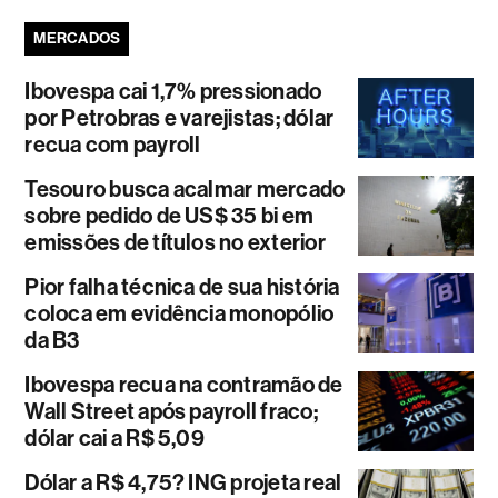
MERCADOS
Ibovespa cai 1,7% pressionado
por Petrobras e varejistas; dólar
recua com payroll
Tesouro busca acalmar mercado
sobre pedido de US$ 35 bi em
emissões de títulos no exterior
Pior falha técnica de sua história
coloca em evidência monopólio
da B3
Ibovespa recua na contramão de
Wall Street após payroll fraco;
dólar cai a R$ 5,09
Dólar a R$ 4,75? ING projeta real