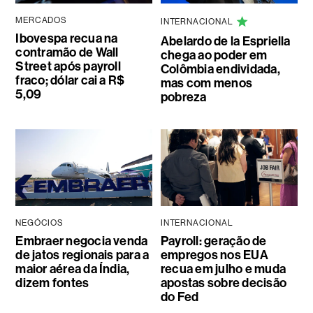
MERCADOS
INTERNACIONAL
Ibovespa recua na
Abelardo de la Espriella
contramão de Wall
chega ao poder em
Street após payroll
Colômbia endividada,
fraco; dólar cai a R$
mas com menos
5,09
pobreza
NEGÓCIOS
INTERNACIONAL
Embraer negocia venda
Payroll: geração de
de jatos regionais para a
empregos nos EUA
maior aérea da Índia,
recua em julho e muda
dizem fontes
apostas sobre decisão
do Fed