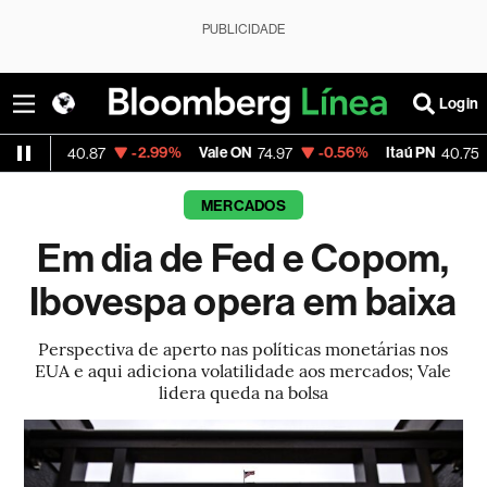
PUBLICIDADE
Login
-2.99%
Vale ON
-0.56%
Itaú PN
-2.58%
40.87
74.97
40.75
MERCADOS
Em dia de Fed e Copom,
Ibovespa opera em baixa
Perspectiva de aperto nas políticas monetárias nos
EUA e aqui adiciona volatilidade aos mercados; Vale
lidera queda na bolsa