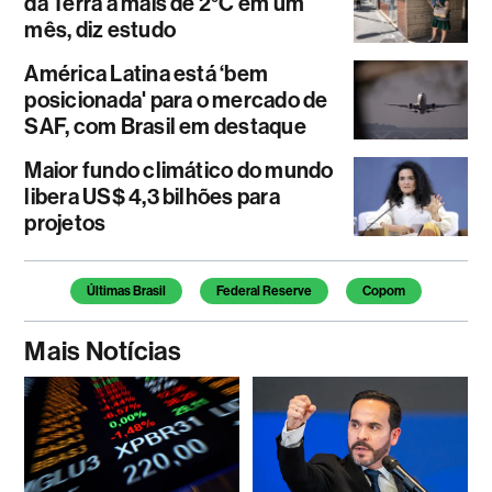
da Terra a mais de 2°C em um
mês, diz estudo
América Latina está ‘bem
posicionada' para o mercado de
SAF, com Brasil em destaque
Maior fundo climático do mundo
libera US$ 4,3 bilhões para
projetos
Temas deste artigo
Últimas Brasil
Federal Reserve
Copom
Mais Notícias