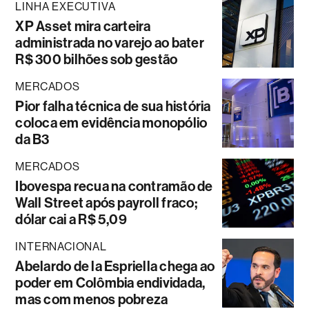
LINHA EXECUTIVA
XP Asset mira carteira
administrada no varejo ao bater
R$ 300 bilhões sob gestão
MERCADOS
Pior falha técnica de sua história
coloca em evidência monopólio
da B3
MERCADOS
Ibovespa recua na contramão de
Wall Street após payroll fraco;
dólar cai a R$ 5,09
INTERNACIONAL
Abelardo de la Espriella chega ao
poder em Colômbia endividada,
mas com menos pobreza