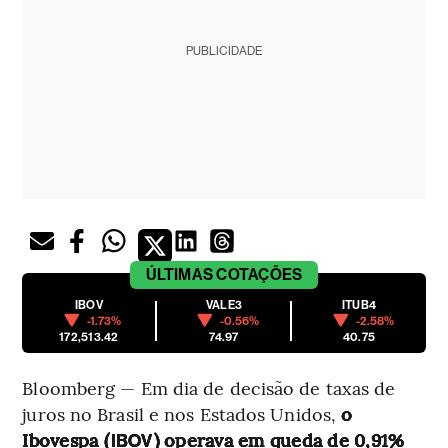
PUBLICIDADE
ÚLTIMAS
COTAÇÕES
IBOV
VALE3
ITUB4
-1.73%
-0.56%
-2.58%
172,513.42
74.97
40.75
Bloomberg — Em dia de decisão de taxas de
juros no Brasil e nos Estados Unidos,
o
Ibovespa (
) operava em queda de 0,91%
IBOV