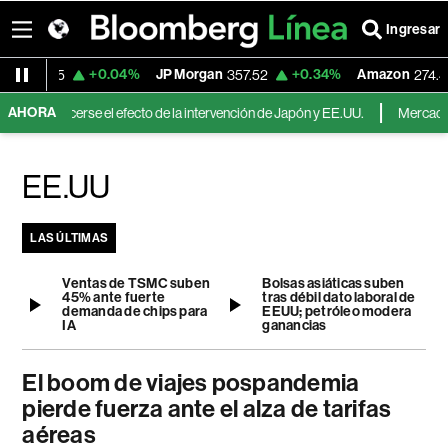
Ingresar
+0.04%
JP Morgan
+0.34%
Amazon
9.8115
357.52
274.47
AHORA
desvanecerse el efecto de la intervención de Japón y EE.UU.
MercadoLibre 
EE.UU
LAS ÚLTIMAS
Ventas de TSMC suben
Bolsas asiáticas suben
45% ante fuerte
tras débil dato laboral de
demanda de chips para
EEUU; petróleo modera
IA
ganancias
El boom de viajes pospandemia
pierde fuerza ante el alza de tarifas
aéreas