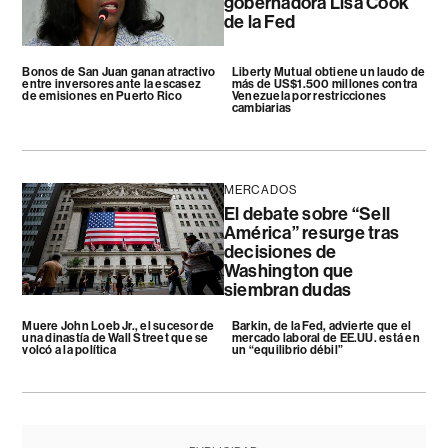
gobernadora Lisa Cook
de la Fed
Bonos de San Juan ganan atractivo
Liberty Mutual obtiene un laudo de
entre inversores ante la escasez
más de US$1.500 millones contra
de emisiones en Puerto Rico
Venezuela por restricciones
cambiarias
MERCADOS
El debate sobre “Sell
América” resurge tras
decisiones de
Washington que
siembran dudas
Muere John Loeb Jr., el sucesor de
Barkin, de la Fed, advierte que el
una dinastía de Wall Street que se
mercado laboral de EE.UU. está en
volcó a la política
un “equilibrio débil”