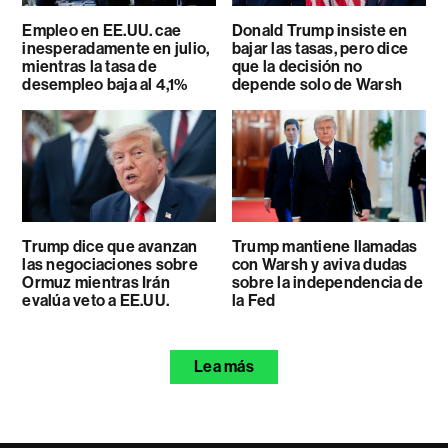
Empleo en EE.UU. cae
Donald Trump insiste en
inesperadamente en julio,
bajar las tasas, pero dice
mientras la tasa de
que la decisión no
desempleo baja al 4,1%
depende solo de Warsh
Trump dice que avanzan
Trump mantiene llamadas
las negociaciones sobre
con Warsh y aviva dudas
Ormuz mientras Irán
sobre la independencia de
evalúa veto a EE.UU.
la Fed
Lea más