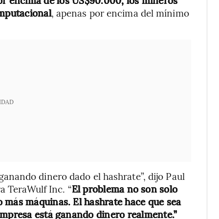
or encima de los US$90.000, los mineros
mputacional
, apenas por encima del mínimo
IDAD
nando dinero dado el hashrate”, dijo Paul
a TeraWulf Inc. “
El problema no son solo
o más máquinas. El hashrate hace que sea
 empresa está ganando dinero realmente.”