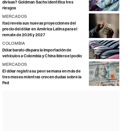
divisas? Goldman Sachs identifica tres
riesgos
MERCADOS
Itaú revela sus nuevas proyecciones del
precio del dólar en América Latina para el
remate de 2026 y 2027
COLOMBIA
Dólar barato dispara la importación de
vehículos a Colombia y China lidera el podio
MERCADOS
El dólar registra su peor semana en más de
tres meses mientras crecen dudas sobre la
Fed