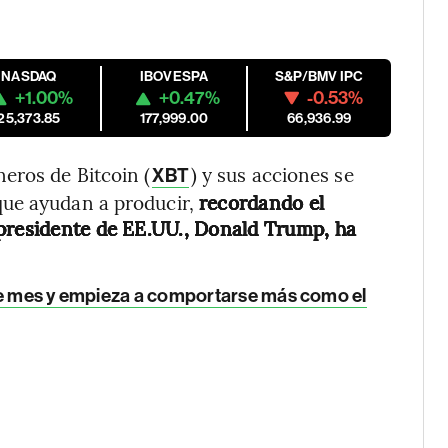
NASDAQ
IBOVESPA
S&P/BMV IPC
+1.00%
+0.47%
-0.53%
25,373.85
177,999.00
66,936.99
eros de Bitcoin (
) y sus acciones se
XBT
que ayudan a producir,
recordando el
 presidente de EE.UU., Donald Trump, ha
ste mes y empieza a comportarse más como el