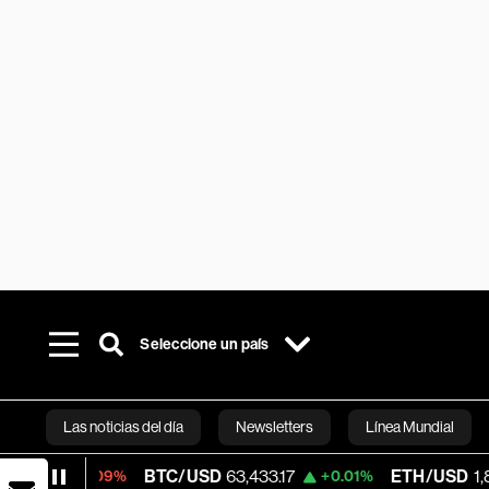
Seleccione un país
Las noticias del día
Newsletters
Línea Mundial
BTC/USD
63,433.17
ETH/USD
1,882.663
-0.09%
+0.01%
Bloomberg 