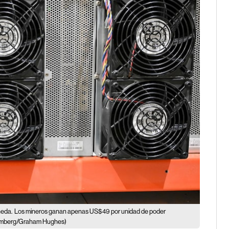
neda.
Los mineros ganan apenas US$49 por unidad de poder
omberg/Graham Hughes)