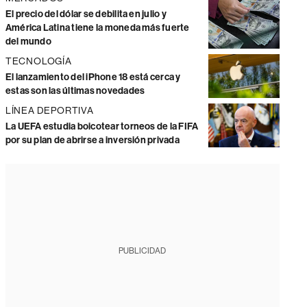
El precio del dólar se debilita en julio y
América Latina tiene la moneda más fuerte
del mundo
TECNOLOGÍA
El lanzamiento del iPhone 18 está cerca y
estas son las últimas novedades
LÍNEA DEPORTIVA
La UEFA estudia boicotear torneos de la FIFA
por su plan de abrirse a inversión privada
PUBLICIDAD