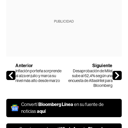
PUBLICIDAD
Anterior
Siguiente
Inflación porteña sorprende
Desaprobación de Milei
al alza en julio y marca su
sube al 62,4% según una
nivel más alto desde marzo
encuesta de AtlasIntel para
Bloomberg
Convertí
Bloomberg Línea
en su fuente de
noticias
aquí