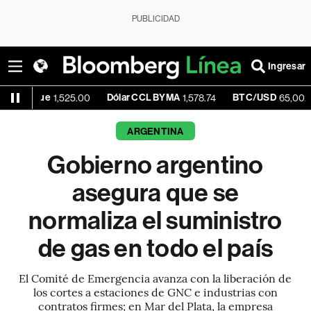
PUBLICIDAD
Ingresar
lue
Dólar CCL BYMA
BTC/USD
-0
1,525.00
1,578.74
65,002.33
ARGENTINA
Gobierno argentino
asegura que se
normaliza el suministro
de gas en todo el país
El Comité de Emergencia avanza con la liberación de
los cortes a estaciones de GNC e industrias con
contratos firmes; en Mar del Plata, la empresa