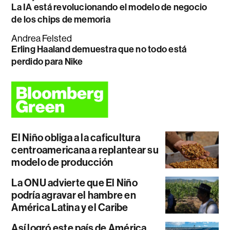
La IA está revolucionando el modelo de negocio
de los chips de memoria
Andrea Felsted
Erling Haaland demuestra que no todo está
perdido para Nike
El Niño obliga a la caficultura
centroamericana a replantear su
modelo de producción
La ONU advierte que El Niño
podría agravar el hambre en
América Latina y el Caribe
Así logró este país de América