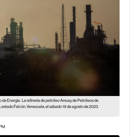
o de Energía.
La refinería de petróleo Amuay de Petróleos de
 estado Falcón, Venezuela, el sábado 19 de agosto de 2023.
 PM