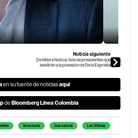
Noticia siguiente
De Milei a Noboa: lista de presidentes que
asistirán a la posesión de De la Espriella
a
aquí
en su fuente de noticias
p
Bloomberg Línea Colombia
de
ombia
Venezuela
Gas natural
Las Últimas