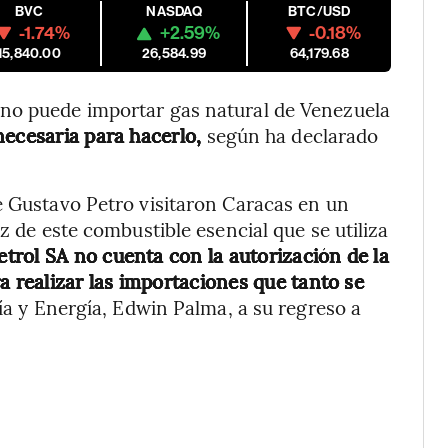
BVC
NASDAQ
BTC/USD
-1.74%
+2.59%
-0.18%
15,840.00
26,584.99
64,179.68
 no puede importar gas natural de Venezuela
necesaria para hacerlo,
según ha declarado
e Gustavo Petro visitaron Caracas en un
z de este combustible esencial que se utiliza
trol SA no cuenta con la autorización de la
a realizar las importaciones que tanto se
ía y Energía, Edwin Palma, a su regreso a