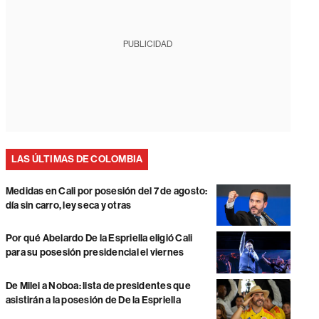
PUBLICIDAD
LAS ÚLTIMAS DE COLOMBIA
Medidas en Cali por posesión del 7 de agosto:
día sin carro, ley seca y otras
Por qué Abelardo De la Espriella eligió Cali
para su posesión presidencial el viernes
De Milei a Noboa: lista de presidentes que
asistirán a la posesión de De la Espriella