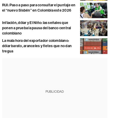
RUI: Paso a paso para consultar el puntaje en
el “nuevo Sisbén” en Colombia este 2026
Inflación, dólar y El Niño: las señales que
ponen a prueba la pausa del banco central
colombiano
La mala hora del exportador colombiano:
dólar barato, aranceles y fletes que no dan
tregua
PUBLICIDAD