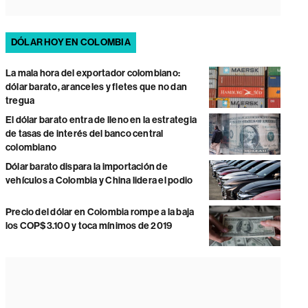
DÓLAR HOY EN COLOMBIA
La mala hora del exportador colombiano:
dólar barato, aranceles y fletes que no dan
tregua
El dólar barato entra de lleno en la estrategia
de tasas de interés del banco central
colombiano
Dólar barato dispara la importación de
vehículos a Colombia y China lidera el podio
Precio del dólar en Colombia rompe a la baja
los COP$3.100 y toca mínimos de 2019