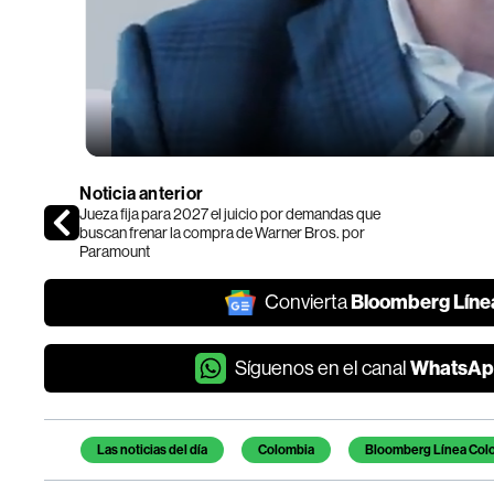
Noticia anterior
Jueza fija para 2027 el juicio por demandas que
buscan frenar la compra de Warner Bros. por
Paramount
Bloomberg Líne
Convierta
WhatsAp
Síguenos en el canal
Temas de este artículo
Las noticias del día
Colombia
Bloomberg Línea Col