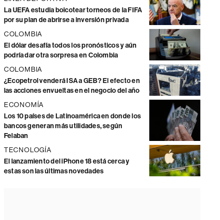
La UEFA estudia boicotear torneos de la FIFA
por su plan de abrirse a inversión privada
COLOMBIA
El dólar desafía todos los pronósticos y aún
podría dar otra sorpresa en Colombia
COLOMBIA
¿Ecopetrol venderá ISA a GEB? El efecto en
las acciones envueltas en el negocio del año
ECONOMÍA
Los 10 países de Latinoamérica en donde los
bancos generan más utilidades, según
Felaban
TECNOLOGÍA
El lanzamiento del iPhone 18 está cerca y
estas son las últimas novedades