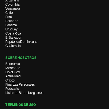
Argentina
Colombia
Venezuela
Chile
Perú
Ecuador
Panamá
Uruguay
Costa Rica
El Salvador
República Dominicana
Guatemala
SOBRE NOSOTROS
Economía
Mercados
Dólar Hoy
Actualidad
Cripto
Finanzas Personales
Podcasts
Listas de Bloomberg Línea
TÉRMINOS DE USO