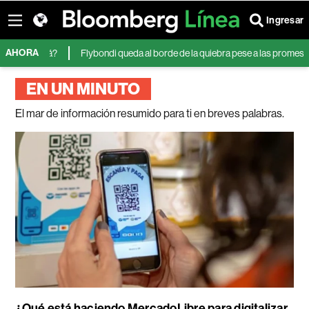
Ingresar
AHORA
 será?
Flybondi queda al borde de la quiebra pese a las promesas de un a
EN UN MINUTO
El mar de información resumido para ti en breves palabras.
¿Qué está haciendo MercadoLibre para digitalizar