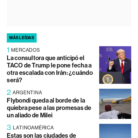
MÁS LEÍDAS
1
MERCADOS
La consultora que anticipó el
TACO de Trump le pone fecha a
otra escalada con Irán: ¿cuándo
será?
2
ARGENTINA
Flybondi queda al borde de la
quiebra pese a las promesas de
un aliado de Milei
3
LATINOAMÉRICA
Estas son las ciudades de