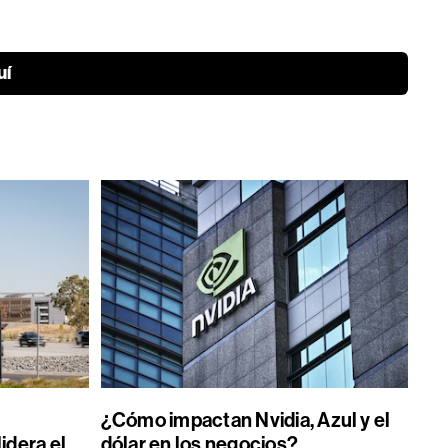
uí
¿Cómo impactan Nvidia, Azul y el
idera el
dólar en los negocios?