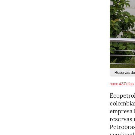
Reservas de
hace 437 días
Ecopetrol
colombian
empresa b
reservas 
Petrobras
vendiendo