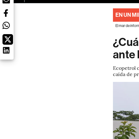
EN UN M
El mar de infor
¿Cuál
ante
Ecopetrol c
caída de pr