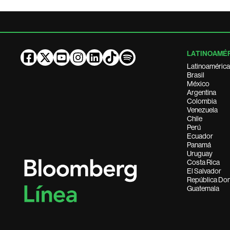
LATINOAMÉ
Latinoamérica
Brasil
México
Argentina
Colombia
Venezuela
Chile
Perú
Ecuador
Panamá
Uruguay
Costa Rica
El Salvador
República Do
Guatemala