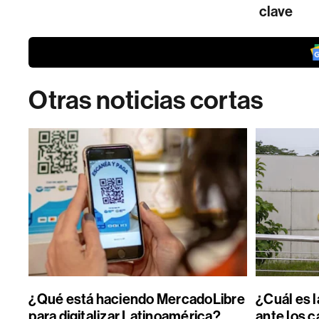
clave
Otras noticias cortas
¿Qué está haciendo MercadoLibre
¿Cuál es l
para digitalizar Latinoamérica?
ante los 