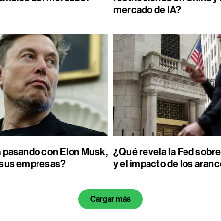
mercado de IA?
 pasando con Elon Musk,
¿Qué revela la Fed sobre
 sus empresas?
y el impacto de los aran
Cargar más