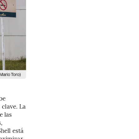
Mario Toro)
ibe
 clave. La
e las
,
hell está
aximizar