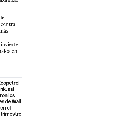
de
 centra
 más
invierte
nales en
Ecopetrol
nk: así
eron los
es de Wall
 en el
 trimestre