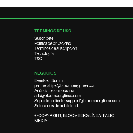
TÉRMINOS DE USO
Suscríbete
Política de privacidad
Términos de suscripción
Tecnología
T&C
NEGOCIOS
Eventos - Summit
partnerships@bloomberglinea.com
Anúnciate con nosotros
ads@bloomberglinea.com
Soporte al cliente: support@bloomberglinea.com
Soluciones de publicidad
© COPYRIGHT, BLOOMBERG LÍNEA | FALIC
MEDIA