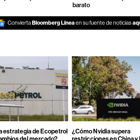
barato
Bloomberg Línea
aq
Convierta
en su fuente de noticias
a estrategia de Ecopetrol
¿Cómo Nvidia supera
cambios del mercado?
restricciones en China y l