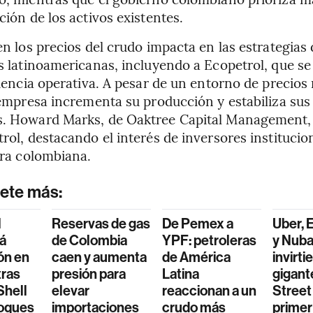
ción de los activos existentes.
en los precios del crudo impacta en las estrategias 
s latinoamericanas, incluyendo a Ecopetrol, que se
ciencia operativa. A pesar de un entorno de precios
 empresa incrementa su producción y estabiliza sus
. Howard Marks, de Oaktree Capital Management, 
rol, destacando el interés de inversores institucio
era colombiana.
ete más:
l
Reservas de gas
De Pemex a
Uber, 
á
de Colombia
YPF: petroleras
y Nuba
ón en
caen y aumenta
de América
invirti
tras
presión para
Latina
gigant
Shell
elevar
reaccionan a un
Street
loques
importaciones
crudo más
primer