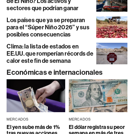
de El Niño? Los activos y
sectores que podrían ganar
Los países que ya se preparan
para el “Súper Niño 2026” y sus
posibles consecuencias
Clima: la lista de estados en
EE.UU. que romperían récords de
calor este fin de semana
Económicas e internacionales
MERCADOS
MERCADOS
El yen sube más de 1%
El dólar registra su peor
tras nuevas acciones
semana en más de tres