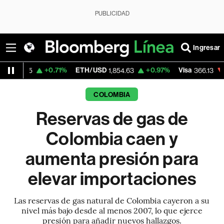
PUBLICIDAD
Ingresar
+0.71%
ETH/USD
+0.97%
Visa
-0.04%
5
1,854.63
366.13
COLOMBIA
Reservas de gas de
Colombia caen y
aumenta presión para
elevar importaciones
Las reservas de gas natural de Colombia cayeron a su
nivel más bajo desde al menos 2007, lo que ejerce
presión para añadir nuevos hallazgos.