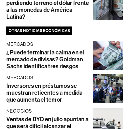
perdiendo terreno el dólar frente
a las monedas de América
Latina?
OTRAS NOTICIAS ECONÓMICAS
MERCADOS
¿Puede terminar la calma en el
mercado de divisas? Goldman
Sachs identifica tres riesgos
MERCADOS
Inversores en préstamos se
muestran reticentes a medida
que aumenta el temor
NEGOCIOS
Ventas de BYD en julio apuntan a
que será difícil alcanzar el