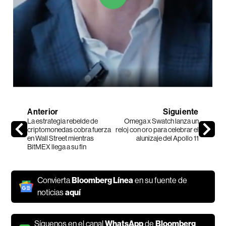
Anterior
Siguiente
La estrategia rebelde de
Omega x Swatch lanza un
criptomonedas cobra fuerza
reloj con oro para celebrar el
en Wall Street mientras
alunizaje del Apollo 11
BitMEX llega a su fin
Convierta
Bloomberg Línea
en su fuente de
noticias
aquí
Síguenos en el canal
WhatsApp
de
Bloomberg