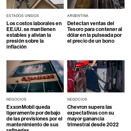
ESTADOS UNIDOS
ARGENTINA
Los costos laborales en
Detectan ventas del
EE.UU. se mantienen
Tesoro para contener al
estables y alivian la
dólar en la pulseada por
presión sobre la
el precio de un bono
inflación
NEGOCIOS
NEGOCIOS
ExxonMobil queda
Chevron supera las
ligeramente por debajo
expectativas con su
de las previsiones por el
mayor ganancia
mantenimiento de sus
trimestral desde 2022
refinerías