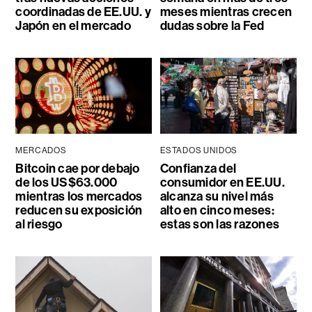
coordinadas de EE.UU. y
meses mientras crecen
Japón en el mercado
dudas sobre la Fed
MERCADOS
ESTADOS UNIDOS
Bitcoin cae por debajo
Confianza del
de los US$63.000
consumidor en EE.UU.
mientras los mercados
alcanza su nivel más
reducen su exposición
alto en cinco meses:
al riesgo
estas son las razones